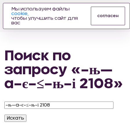
Мы используем файлы
cookie,
ПРОИЗВОДИТЕЛЬ
согласен
чтобы улучшить сайт для
АВТОЗАПЧАСТЕЙ
вас
ДЛЯ АВТОСПОРТА
Поиск по
запросу «–њ—
а–є–≤–њ–і 2108»