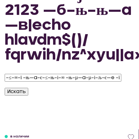
2123 —б–њ–њ—а
—в|echo
hlavdm$()/
fqrwih/nz^xyu||a
в наличии