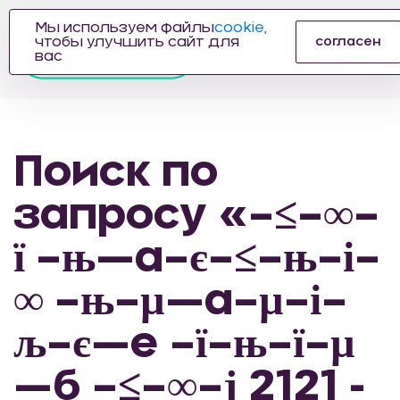
Мы используем файлы
cookie,
чтобы улучшить сайт для
согласен
ПРОИЗВОДИТЕЛЬ
вас
АВТОЗАПЧАСТЕЙ
ДЛЯ АВТОСПОРТА
Поиск по
запросу «–≤–∞–
ї –њ—а–є–≤–њ–і–
∞ –њ–µ—а–µ–і–
љ–є—е –ї–њ–ї–µ
—б –≤–∞–ј 2121 -