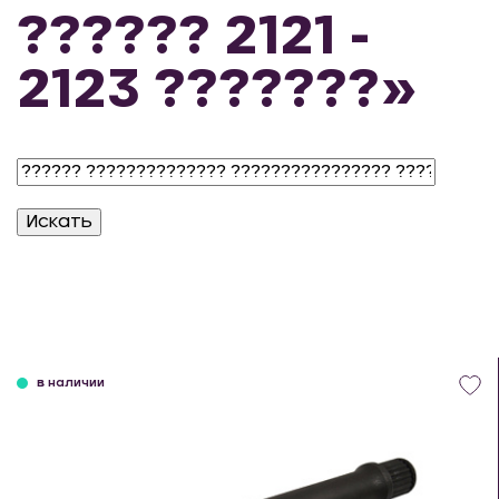
?????? 2121 -
2123 ???????»
в наличии