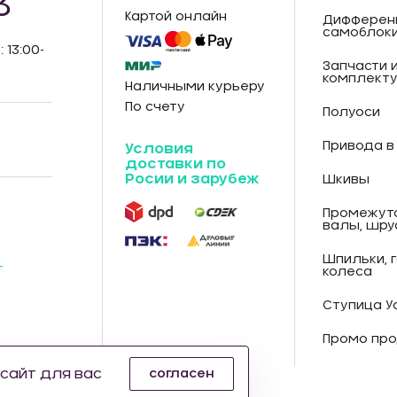
3
Картой онлайн
Дифферен
самоблок
: 13:00-
Запчасти 
комплект
Наличными курьеру
По счету
Полуоси
Привода в
Условия
доставки по
Росии и зарубеж
Шкивы
Промежут
валы, шру
Шпильки, 
-
колеса
Ступица У
Промо про
сайт для вас
согласен