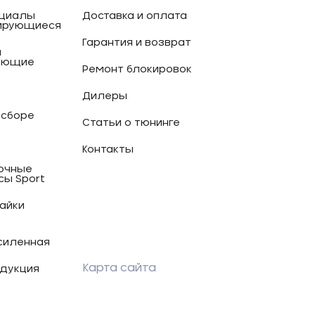
циалы
Доставка и оплата
ирующиеся
Гарантия и возврат
и
ующие
Ремонт блокировок
Дилеры
 сборе
Статьи о тюнинге
Контакты
очные
сы Sport
гайки
силенная
Карта сайта
дукция