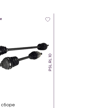
и
PSL.RL.10
 сборе