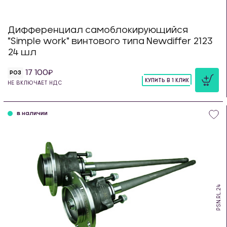
Дифференциал самоблокирующийся
"Simple work" винтового типа Newdiffer 2123
24 шл
17 100
РОЗ
КУПИТЬ В 1 КЛИК
НЕ ВКЛЮЧАЕТ НДС
шт
в наличии
PSN.RL.24