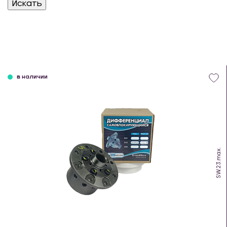
в наличии
SW.23.max.