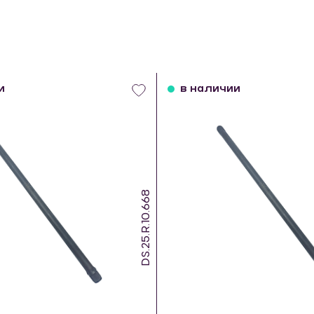
и
в наличии
DS.25.R.10.668