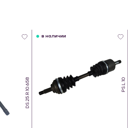
в наличии
DS.25.R.10.658
PS.L.10