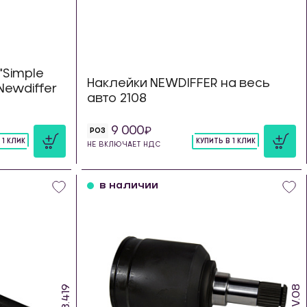
Simple
Наклейки NEWDIFFER на весь
Newdiffer
авто 2108
9 000
РОЗ
 1 КЛИК
КУПИТЬ В 1 КЛИК
НЕ ВКЛЮЧАЕТ НДС
шт
в наличии
HV.08