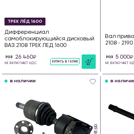
ТРЕК ЛЁД 1600
Дифференциал
Вал приво
самоблокирующийся дисковый
2108 - 219
ВАЗ 2108 ТРЕК ЛЕД 1600
26 460
5 000
РОЗ
РОЗ
КУПИТЬ В 1 КЛИК
НЕ ВКЛЮЧАЕТ НДС
НЕ ВКЛЮЧАЕТ Н
шт
в наличии
в наличи
IS.08.sb