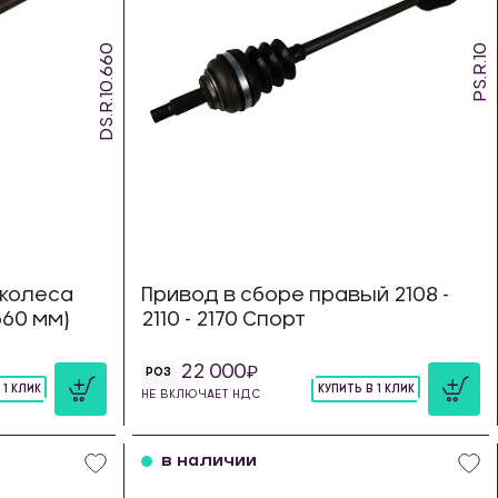
DS.R.10.660
PS.R.10
 колеса
Привод в сборе правый 2108 -
660 мм)
2110 - 2170 Спорт
22 000
РОЗ
 1 КЛИК
КУПИТЬ В 1 КЛИК
НЕ ВКЛЮЧАЕТ НДС
шт
в наличии