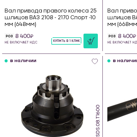
Вал привода правого колеса 25
Вал приво
шлицов ВАЗ 2108 - 2170 Спорт -10
шлицов ВАЗ
мм (648мм)
мм (668мм
8 400
8 400
РОЗ
РОЗ
КУПИТЬ В 1 КЛИК
НЕ ВКЛЮЧАЕТ НДС
НЕ ВКЛЮЧАЕТ Н
шт
в наличии
в наличи
SDS.08.T1600