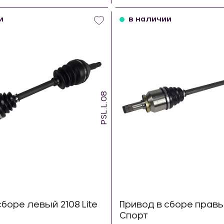
шт
шт
и
в наличии
PSL.L.08
сборе левый 2108 Lite
Привод в сборе правый
Спорт