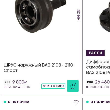
HN.08
РАЛЛИ
Диффере
ШРУС наружный ВАЗ 2108 - 2110
самоблок
Спорт
ВАЗ 2108 
9 800
26 460
РОЗ
РОЗ
КУПИТЬ В 1 КЛИК
НЕ ВКЛЮЧАЕТ НДС
НЕ ВКЛЮЧАЕТ Н
шт
в наличии
в наличи