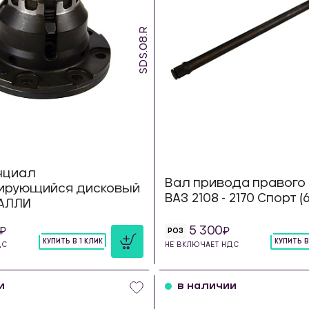
SDS.08.R
нциал
Вал привода правого
ирующийся дисковый
ВАЗ 2108 - 2170 Спорт (
РАЛЛИ
5 300
РОЗ
КУПИТЬ В 1 КЛИК
КУПИТЬ В
ДС
НЕ ВКЛЮЧАЕТ НДС
шт
шт
и
в наличии