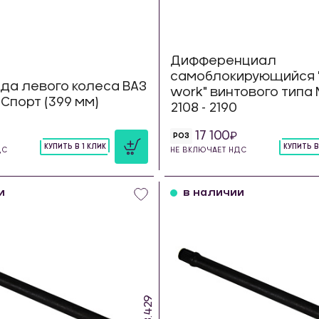
Дифференциал
самоблокирующийся "
да левого колеса ВАЗ
work" винтового типа 
0 Спорт (399 мм)
2108 - 2190
17 100
РОЗ
КУПИТЬ В 1 КЛИК
КУПИТЬ В
ДС
НЕ ВКЛЮЧАЕТ НДС
шт
шт
и
в наличии