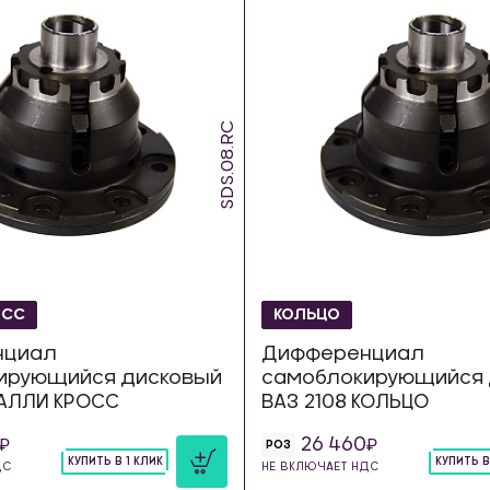
SDS.08.RC
ОСС
КОЛЬЦО
нциал
Дифференциал
ирующийся дисковый
самоблокирующийся 
РАЛЛИ КРОСС
ВАЗ 2108 КОЛЬЦО
26 460
РОЗ
КУПИТЬ В 1 КЛИК
КУПИТЬ В
ДС
НЕ ВКЛЮЧАЕТ НДС