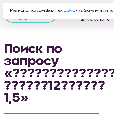
Мы используем файлы
cookie,
чтобы улучшить 
ПРОИЗВОДИТЕЛЬ
АВТОЗАПЧАСТЕЙ
ДЛЯ АВТОСПОРТА
Поиск по
запросу
«?????????????
??????12??????
1,5»