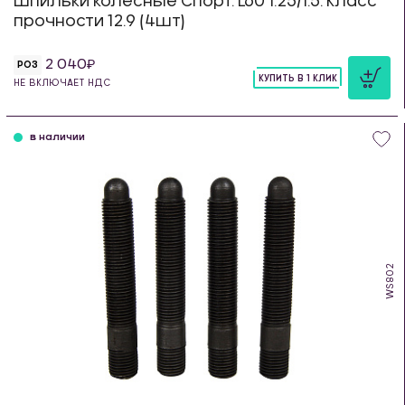
Шпильки колесные Спорт. L60 1.25/1.5. Класс
прочности 12.9 (4шт)
2 040
РОЗ
КУПИТЬ В 1 КЛИК
НЕ ВКЛЮЧАЕТ НДС
шт
в наличии
WS802