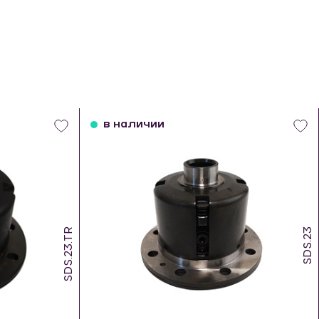
в наличии
SDS.23.TR
SDS.23