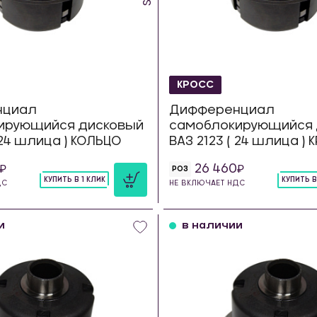
КРОСС
нциал
Дифференциал
ирующийся дисковый
самоблокирующийся 
 24 шлица ) КОЛЬЦО
ВАЗ 2123 ( 24 шлица )
26 460
РОЗ
КУПИТЬ В 1 КЛИК
КУПИТЬ В
ДС
НЕ ВКЛЮЧАЕТ НДС
шт
шт
и
в наличии