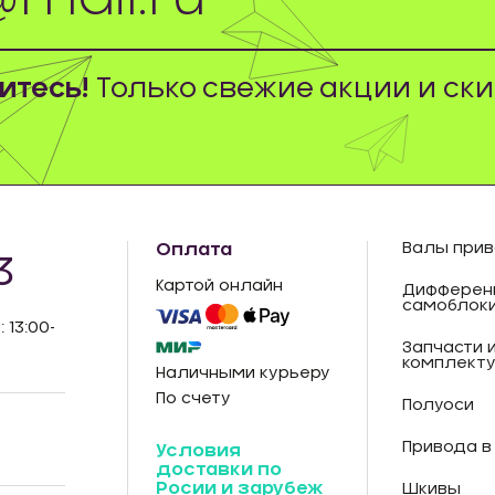
тесь!
Только свежие акции и ски
Оплата
Валы прив
3
Картой онлайн
Дифферен
самоблок
: 13:00-
Запчасти 
комплект
Наличными курьеру
По счету
Полуоси
Привода в
Условия
доставки по
Росии и зарубеж
Шкивы