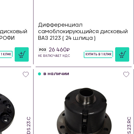
Дифференциал
дисковый
самоблокирующийся дисковый
 ТРОФИ
ВАЗ 2123 ( 24 шлица )
26 460
РОЗ
 1 КЛИК
КУПИТЬ В 1 КЛИК
НЕ ВКЛЮЧАЕТ НДС
шт
в наличии
SDS.23.C
SDS.23.RC