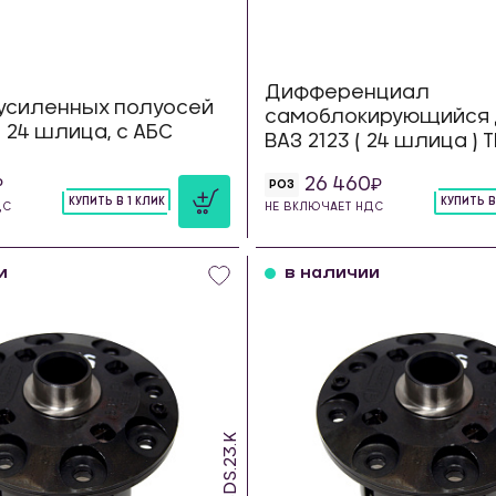
Дифференциал
усиленных полуосей
самоблокирующийся 
23 24 шлица, с АБС
ВАЗ 2123 ( 24 шлица )
26 460
РОЗ
КУПИТЬ В 1 КЛИК
КУПИТЬ В
ДС
НЕ ВКЛЮЧАЕТ НДС
шт
шт
и
в наличии
SDS.23.K