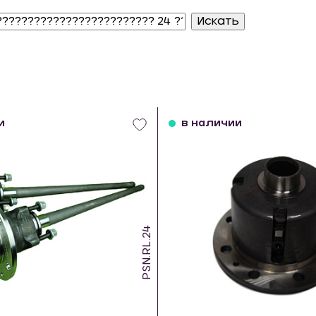
и
в наличии
PSN.RL.24