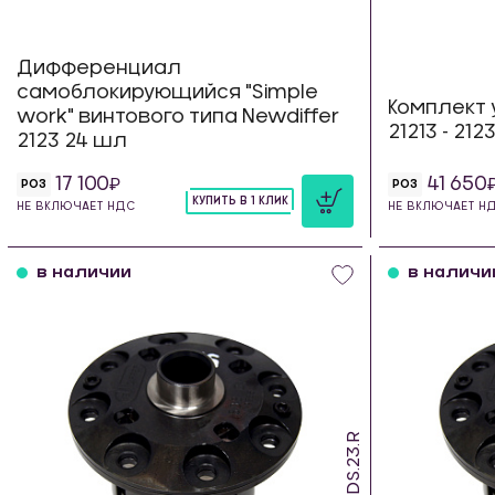
Дифференциал
самоблокирующийся "Simple
Комплект 
work" винтового типа Newdiffer
21213 - 21
2123 24 шл
17 100
41 650
РОЗ
РОЗ
КУПИТЬ В 1 КЛИК
НЕ ВКЛЮЧАЕТ НДС
НЕ ВКЛЮЧАЕТ Н
шт
в наличии
в наличи
SDS.23.R