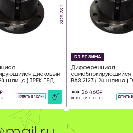
SDS.23.T
DRIFT ЗИМА
нциал
Дифференциал
ирующийся дисковый
самоблокирующийся 
 24 шлица ) ТРЕК ЛЕД
ВАЗ 2123 ( 24 шлица ) 
26 460
РОЗ
КУПИТЬ В 1 КЛИК
КУПИТЬ В
ДС
НЕ ВКЛЮЧАЕТ НДС
шт
шт