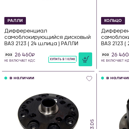
РАЛЛИ
КОЛЬЦО
Дифференциал
Диффере
самоблокирующийся дисковый
самоблок
ВАЗ 2123 ( 24 шлица ) РАЛЛИ
ВАЗ 2123 (
26 460
26 460
РОЗ
РОЗ
КУПИТЬ В 1 КЛИК
НЕ ВКЛЮЧАЕТ НДС
НЕ ВКЛЮЧАЕТ Н
шт
в наличии
в наличи