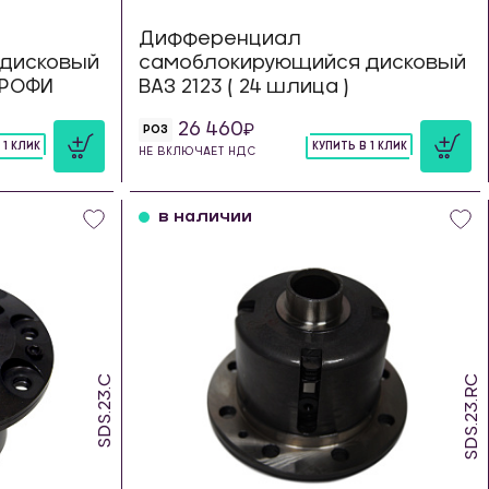
Дифференциал
дисковый
самоблокирующийся дисковый
 ТРОФИ
ВАЗ 2123 ( 24 шлица )
26 460
РОЗ
 1 КЛИК
КУПИТЬ В 1 КЛИК
НЕ ВКЛЮЧАЕТ НДС
шт
в наличии
SDS.23.C
SDS.23.RC