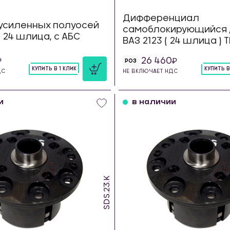
Дифференциал
усиленных полуосей
самоблокирующийся 
23 24 шлица, с АБС
ВАЗ 2123 ( 24 шлица )
26 460
РОЗ
КУПИТЬ В 1 КЛИК
КУПИТЬ В
ДС
НЕ ВКЛЮЧАЕТ НДС
шт
шт
и
в наличии
SDS.23.K