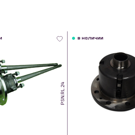
и
в наличии
PSN.RL.24