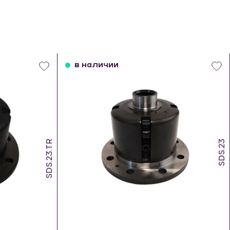
в наличии
SDS.23.TR
SDS.23