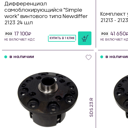
Дифференциал
самоблокирующийся "Simple
Комплект 
work" винтового типа Newdiffer
21213 - 21
2123 24 шл
17 100
41 650
РОЗ
РОЗ
КУПИТЬ В 1 КЛИК
НЕ ВКЛЮЧАЕТ НДС
НЕ ВКЛЮЧАЕТ Н
шт
в наличии
в наличи
SDS.23.R