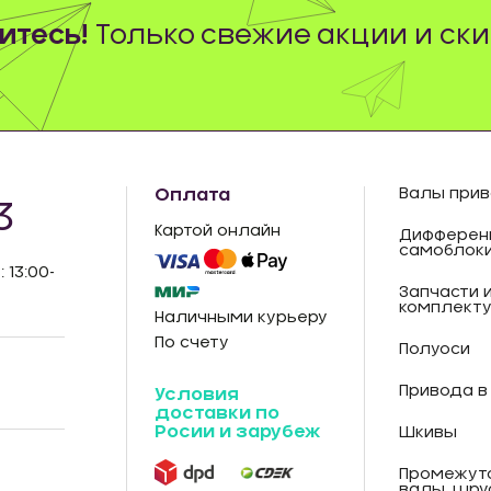
тесь!
Только свежие акции и ски
Оплата
Валы прив
3
Картой онлайн
Дифферен
самоблок
: 13:00-
Запчасти 
комплект
Наличными курьеру
По счету
Полуоси
Привода в
Условия
доставки по
Росии и зарубеж
Шкивы
Промежут
валы, шру