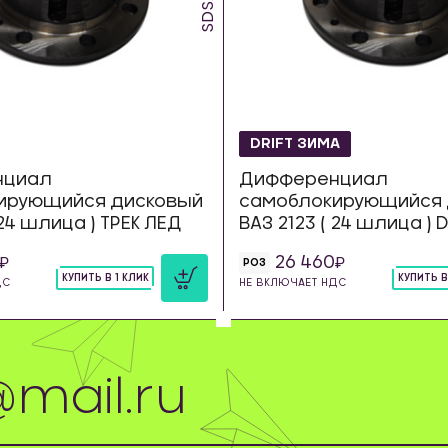
DRIFT ЗИМА
нциал
Дифференциал
ирующийся дисковый
самоблокирующийся 
 24 шлица ) ТРЕК ЛЕД
ВАЗ 2123 ( 24 шлица ) 
26 460
РОЗ
КУПИТЬ В 1 КЛИК
КУПИТЬ В
ДС
НЕ ВКЛЮЧАЕТ НДС
шт
шт