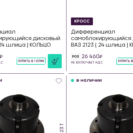
КРОСС
нциал
Дифференциал
ирующийся дисковый
самоблокирующийся 
 24 шлица ) КОЛЬЦО
ВАЗ 2123 ( 24 шлица )
26 460
РОЗ
КУПИТЬ В 1 КЛИК
КУПИТЬ В
ДС
НЕ ВКЛЮЧАЕТ НДС
шт
шт
и
в наличии
SDS.23.T