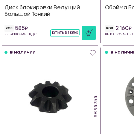
Диск блокировки Ведущий
Обойма Б
Большой Тонкий
585
2 160
РОЗ
РОЗ
КУПИТЬ В 1 КЛИК
НЕ ВКЛЮЧАЕТ НДС
НЕ ВКЛЮЧАЕТ Н
шт
в наличии
в наличи
SB.94754