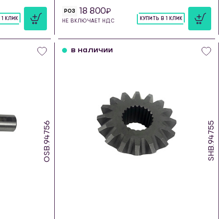
18 800
РОЗ
 1 КЛИК
КУПИТЬ В 1 КЛИК
НЕ ВКЛЮЧАЕТ НДС
шт
в наличии
OSB.94756
SHB.94755