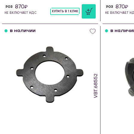
870
870
РОЗ
РОЗ
КУПИТЬ В 1 КЛИК
НЕ ВКЛЮЧАЕТ НДС
НЕ ВКЛЮЧАЕТ Н
шт
в наличии
в наличи
VBT.68552