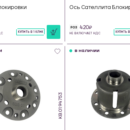
локировки
Ось Сателлита Блоки
420
РОЗ
КУПИТЬ В 1 КЛИК
КУПИТЬ В
ДС
НЕ ВКЛЮЧАЕТ НДС
шт
шт
и
в наличии
KB.01.94753