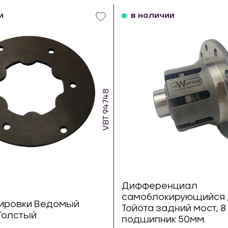
и
в наличии
VBT.94748
Дифференциал
самоблокирующийся 
кировки Ведомый
Тойота задний мост, 
Толстый
подшипник 50мм.