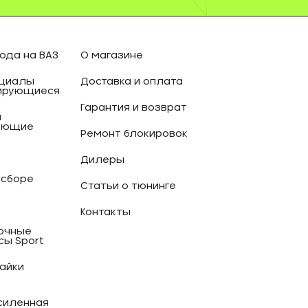
ода на ВАЗ
О магазине
циалы
Доставка и оплата
ирующиеся
Гарантия и возврат
и
ующие
Ремонт блокировок
Дилеры
 сборе
Статьи о тюнинге
Контакты
очные
сы Sport
гайки
силенная