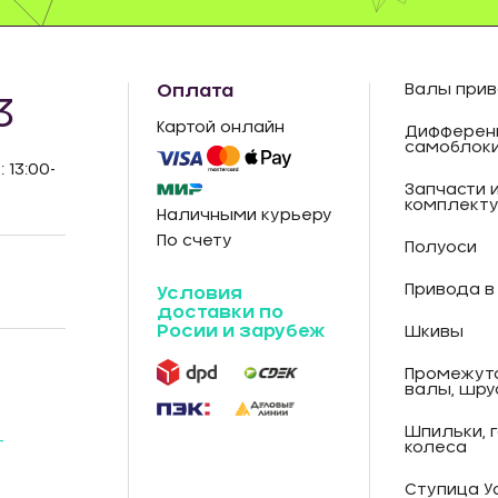
Оплата
Валы прив
3
Картой онлайн
Дифферен
самоблок
: 13:00-
Запчасти 
комплект
Наличными курьеру
По счету
Полуоси
Привода в
Условия
доставки по
Росии и зарубеж
Шкивы
Промежут
валы, шру
Шпильки, 
-
колеса
Ступица У