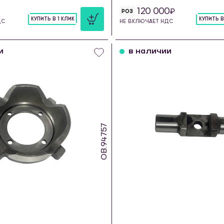
120 000
РОЗ
КУПИТЬ В 1 КЛИК
КУПИТЬ В
ДС
НЕ ВКЛЮЧАЕТ НДС
шт
шт
и
в наличии
OB.94757