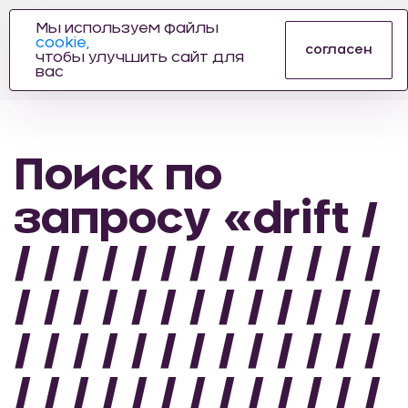
Мы используем файлы
cookie,
ПРОИЗВОДИТЕЛЬ
согласен
чтобы улучшить сайт для
АВТОЗАПЧАСТЕЙ
вас
ДЛЯ АВТОСПОРТА
Поиск по
запросу «drift /
/ / / / / / / / / / / / /
/ / / / / / / / / / / / /
/ / / / / / / / / / / / /
/ / / / / / / / / / / / /