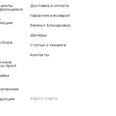
циалы
Доставка и оплата
ирующиеся
Гарантия и возврат
и
ующие
Ремонт блокировок
Дилеры
 сборе
Статьи о тюнинге
Контакты
очные
сы Sport
гайки
силенная
Карта сайта
дукция