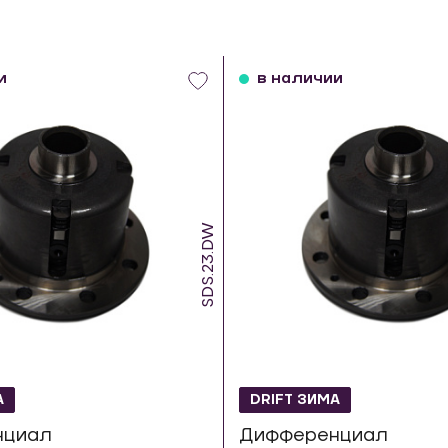
и
в наличии
SDS.23.DW
А
DRIFT ЗИМА
нциал
Дифференциал