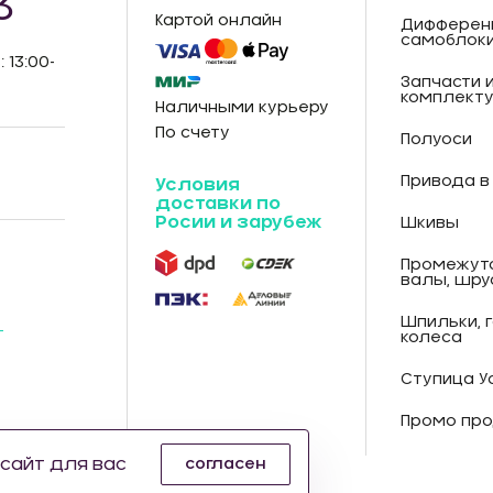
3
Картой онлайн
Дифферен
самоблок
: 13:00-
Запчасти 
комплект
Наличными курьеру
По счету
Полуоси
Привода в
Условия
доставки по
Росии и зарубеж
Шкивы
Промежут
валы, шру
Шпильки, 
-
колеса
Ступица У
Промо про
сайт для вас
согласен