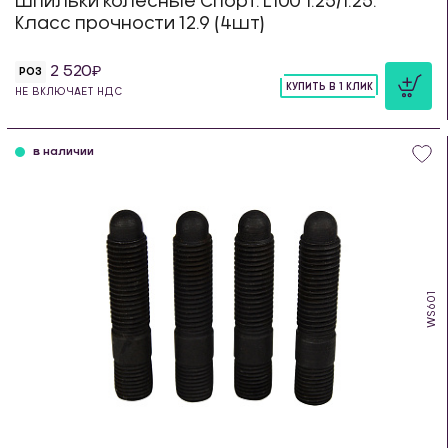
Шпильки колесные Спорт. L100 1.25/1.25.
Класс прочности 12.9 (4шт)
2 520
РОЗ
КУПИТЬ В 1 КЛИК
НЕ ВКЛЮЧАЕТ НДС
шт
в наличии
WS601