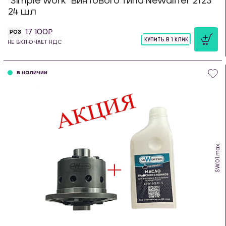
"Simple work" винтового типа Newdiffer 2123
24 шл
17 100
РОЗ
КУПИТЬ В 1 КЛИК
НЕ ВКЛЮЧАЕТ НДС
шт
в наличии
SW.01.max.