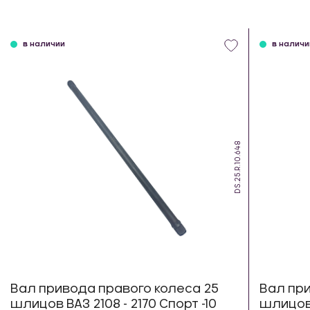
в наличии
в наличи
DS.25.R.10.648
Вал привода правого колеса 25
Вал при
шлицов ВАЗ 2108 - 2170 Спорт -10
шлицов 