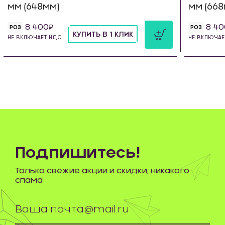
мм (648мм)
мм (668
8 400
8 40
РОЗ
РОЗ
КУПИТЬ В 1 КЛИК
НЕ ВКЛЮЧАЕТ НДС
НЕ ВКЛЮЧАЕ
шт
Подпишитесь!
Только свежие акции и скидки, никакого
спама