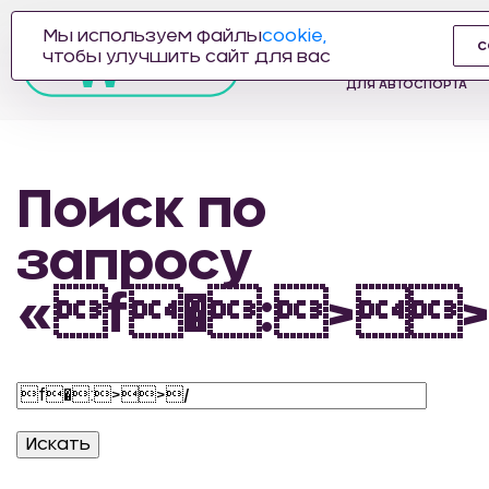
Мы используем файлы
cookie,
с
ПРОИЗВОДИТЕЛЬ
чтобы улучшить сайт для вас
АВТОЗАПЧАСТЕЙ
ДЛЯ АВТОСПОРТА
Поиск по
запросу
«f�:>>