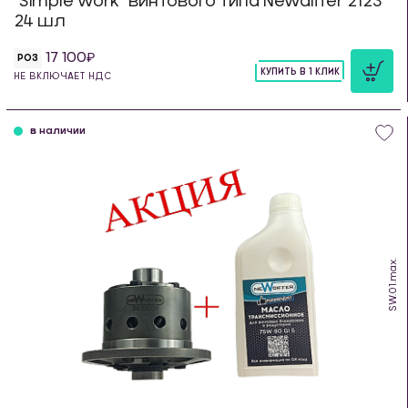
"Simple work" винтового типа Newdiffer 2123
24 шл
17 100
РОЗ
КУПИТЬ В 1 КЛИК
НЕ ВКЛЮЧАЕТ НДС
шт
в наличии
SW.01.max.