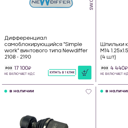
Дифференциал
самоблокирующийся "Simple
Шпильки к
work" винтового типа Newdiffer
М14 1.25х1
2108 - 2190
(4 шт)
17 100
4 440
РОЗ
РОЗ
КУПИТЬ В 1 КЛИК
НЕ ВКЛЮЧАЕТ НДС
НЕ ВКЛЮЧАЕТ Н
шт
в наличии
в наличи