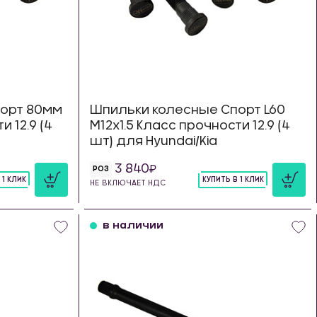
орт 80мм
Шпильки колесные Спорт L60
и 12.9 (4
М12х1.5 Класс прочности 12.9 (4
шт) для Hyundai/Kia
3 840
РОЗ
 1 КЛИК
КУПИТЬ В 1 КЛИК
НЕ ВКЛЮЧАЕТ НДС
шт
в наличии