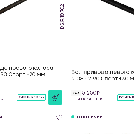
DS.R.18.702
да правого колеса
Вал привода левого к
 2190 Спорт +20 мм
2108 - 2190 Спорт +30 
5 250
РОЗ
КУПИТЬ В 1 КЛИК
КУПИТЬ В
ДС
НЕ ВКЛЮЧАЕТ НДС
шт
шт
и
в наличии