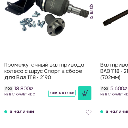
IS.18.sb
Промежуточный вал привода
Вал приво
колеса с шрус Спорт в сборе
ВАЗ 1118 -
для Ваз 1118 - 2190
(702мм)
18 800
5 600
РОЗ
РОЗ
КУПИТЬ В 1 КЛИК
НЕ ВКЛЮЧАЕТ НДС
НЕ ВКЛЮЧАЕТ Н
шт
в наличии
в наличи