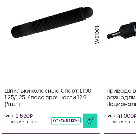
WS1001
Шпильки колесные Спорт. L100
Привода в
1.25/1.25. Класс прочности 12.9
разнодлинн
(4шт)
Националь
2 520
41 000
РОЗ
РОЗ
КУПИТЬ В 1 КЛИК
НЕ ВКЛЮЧАЕТ НДС
НЕ ВКЛЮЧАЕТ Н
шт