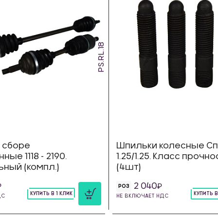
PS.RL.18
 сборе
Шпильки колесные Спо
ые 1118 - 2190.
1.25/1.25. Класс прочно
ный (компл.)
(4шт)
2 040
РОЗ
КУПИТЬ В 1 КЛИК
КУПИТЬ В
ДС
НЕ ВКЛЮЧАЕТ НДС
шт
шт