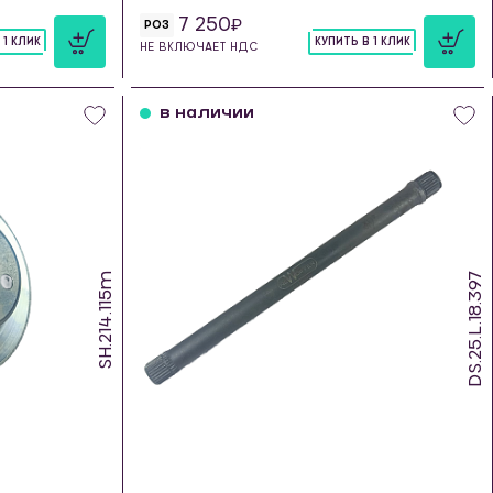
7 250
РОЗ
 1 КЛИК
КУПИТЬ В 1 КЛИК
НЕ ВКЛЮЧАЕТ НДС
шт
в наличии
SH.214.115m
DS.25.L.18.397