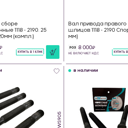
 сборе
Вал привода правого 
ые 1118 - 2190. 25
шлицов 1118 - 2190 Спо
0мм (компл.)
мм)
8 000
РОЗ
КУПИТЬ В 1 КЛИК
КУПИТЬ В
ДС
НЕ ВКЛЮЧАЕТ НДС
шт
шт
и
в наличии
WS905