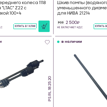
ереднего колеса 1118
Шкив помпы (водяног
"LTAC" Z22 с
уменьшенного диамет
кой:100×4
для НИВА 21214
2 500
РОЗ
КУПИТЬ В 1 КЛИК
КУПИТЬ В
ДС
НЕ ВКЛЮЧАЕТ НДС
шт
шт
и
в наличии
PS.RL.18.25.20