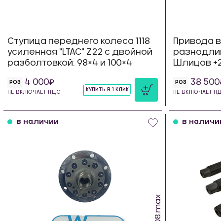
Ступица переднего колеса 1118
Привода в
усиленная "LTAC" Z22 с двойной
разнодлинн
разболтовкой: 98×4 и 100×4
Шлицов +2
4 000
38 500
РОЗ
РОЗ
КУПИТЬ В 1 КЛИК
НЕ ВКЛЮЧАЕТ НДС
НЕ ВКЛЮЧАЕТ Н
шт
в наличии
в наличи
SW.08.max.