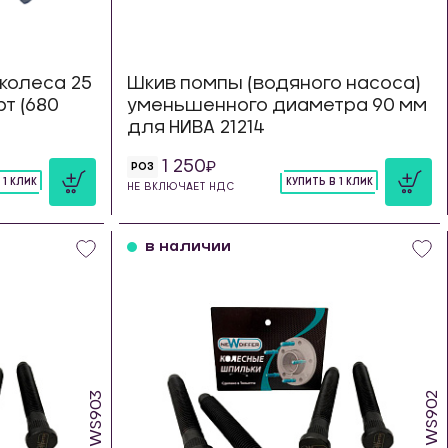
колеса 25
Шкив помпы (водяного насоса)
рт (680
уменьшенного диаметра 90 мм
для НИВА 21214
1 250
РОЗ
 1 КЛИК
КУПИТЬ В 1 КЛИК
НЕ ВКЛЮЧАЕТ НДС
шт
в наличии
WS903
WS902