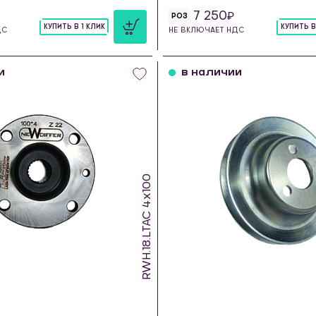
7 250
РОЗ
КУПИТЬ В 1 КЛИК
КУПИТЬ В
ДС
НЕ ВКЛЮЧАЕТ НДС
шт
шт
и
в наличии
RWH.18.LTAC 4х100