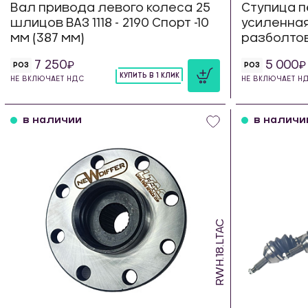
Вал привода левого колеса 25
Ступица п
шлицов ВАЗ 1118 - 2190 Спорт -10
усиленная 
мм (387 мм)
разболтов
7 250
5 000
РОЗ
РОЗ
КУПИТЬ В 1 КЛИК
НЕ ВКЛЮЧАЕТ НДС
НЕ ВКЛЮЧАЕТ Н
шт
в наличии
в наличи
RWH.18.LTAC