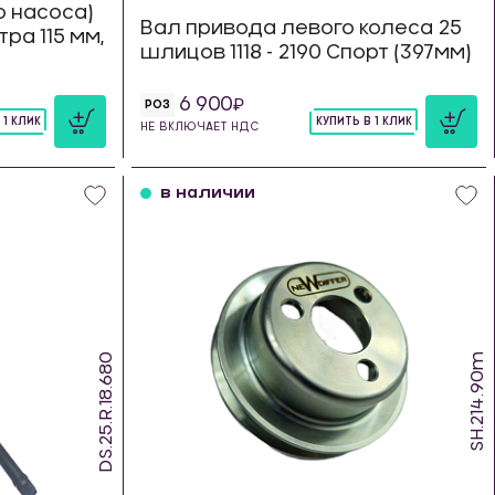
о насоса)
Вал привода левого колеса 25
ра 115 мм,
шлицов 1118 - 2190 Спорт (397мм)
6 900
РОЗ
 1 КЛИК
КУПИТЬ В 1 КЛИК
НЕ ВКЛЮЧАЕТ НДС
шт
в наличии
DS.25.R.18.680
SH.214.90m