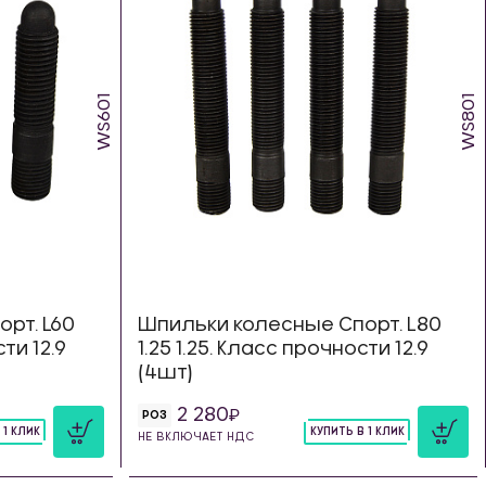
WS601
WS801
рт. L60
Шпильки колесные Спорт. L80
сти 12.9
1.25 1.25. Класс прочности 12.9
(4шт)
2 280
РОЗ
 1 КЛИК
КУПИТЬ В 1 КЛИК
НЕ ВКЛЮЧАЕТ НДС
шт