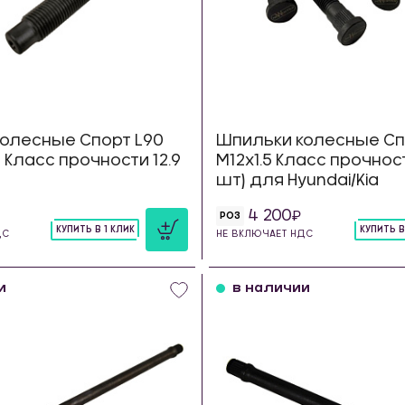
олесные Спорт L90
Шпильки колесные Сп
.5 Класс прочности 12.9
М12х1.5 Класс прочност
шт) для Hyundai/Kia
4 200
РОЗ
КУПИТЬ В 1 КЛИК
КУПИТЬ В
ДС
НЕ ВКЛЮЧАЕТ НДС
шт
шт
и
в наличии