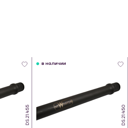
в наличии
DS.21.455
DS.21.450