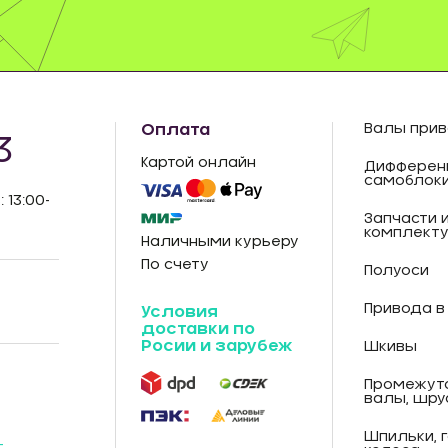
Оплата
Валы прив
3
Картой онлайн
Дифферен
самоблок
: 13:00-
Запчасти 
комплект
Наличными курьеру
По счету
Полуоси
Привода в
Условия
доставки по
Росии и зарубеж
Шкивы
Промежут
валы, шру
Шпильки, 
-