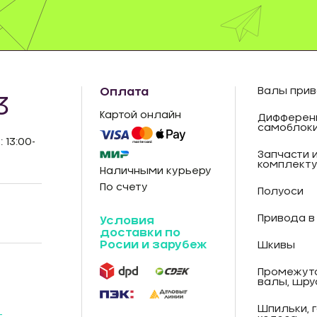
Оплата
Валы прив
3
Картой онлайн
Дифферен
самоблок
: 13:00-
Запчасти 
комплект
Наличными курьеру
По счету
Полуоси
Привода в
Условия
доставки по
Росии и зарубеж
Шкивы
Промежут
валы, шру
Шпильки, 
-