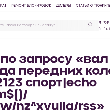
ВРАТ
РЕМОНТ БЛОКИРОВОК
ДИЛЕРЫ
СТАТЬИ О ТЮНИНГ
8 (9
Пн-Пт: 
 по запросу «вал
да передних кол
 2123 спорт|echo
m$()/
w/nz^xyu||a/rss»