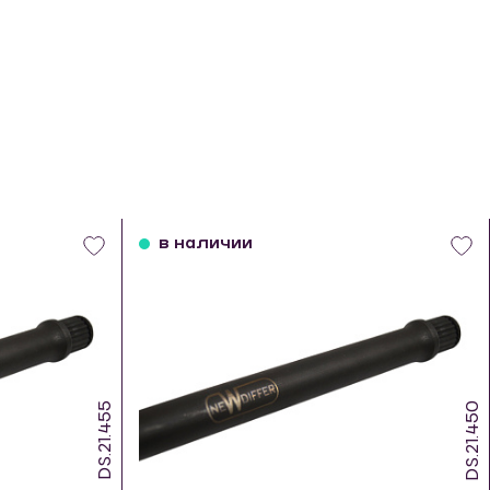
в наличии
DS.21.455
DS.21.450