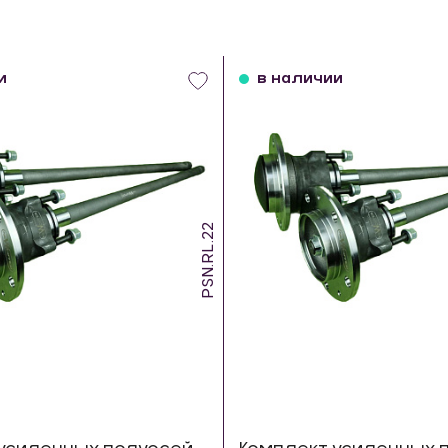
и
в наличии
PSN.RL.22