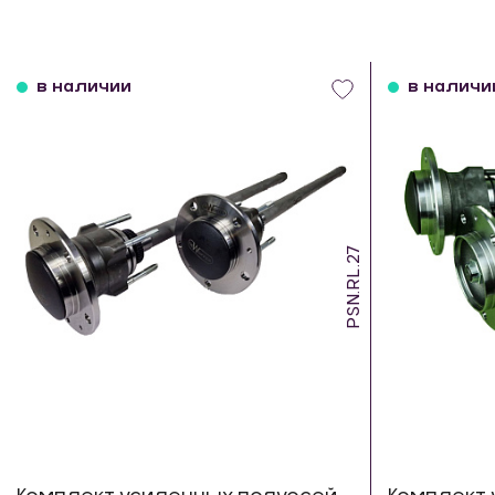
в наличии
в наличи
PSN.RL.27