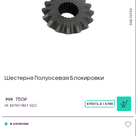
SHB.94755
Шестерня Полуосевая Блокировки
750
РОЗ
КУПИТЬ В 1 КЛИК
НЕ ВКЛЮЧАЕТ НДС
шт
в наличии