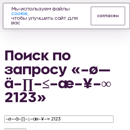
Мы используем файлы
cookie,
ПРОИЗВОДИТЕЛЬ
согласен
чтобы улучшить сайт для
АВТОЗАПЧАСТЕЙ
вас
ДЛЯ АВТОСПОРТА
Поиск по
запросу «–ø—
ä–∏–≤–æ–¥–∞
2123»