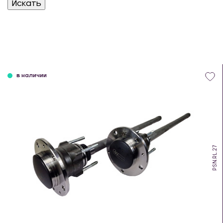
в наличии
PSN.RL.27