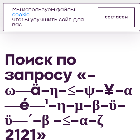
Мы используем файлы
cookie,
ПРОИЗВОДИТЕЛЬ
согласен
чтобы улучшить сайт для
АВТОЗАПЧАСТЕЙ
вас
ДЛЯ АВТОСПОРТА
Поиск по
запросу «–
ω―ä–η–≤–ψ–¥–α
―é―¹–η–μ–β–ϋ–
ϋ―΄–β –≤–α–ζ
2121»