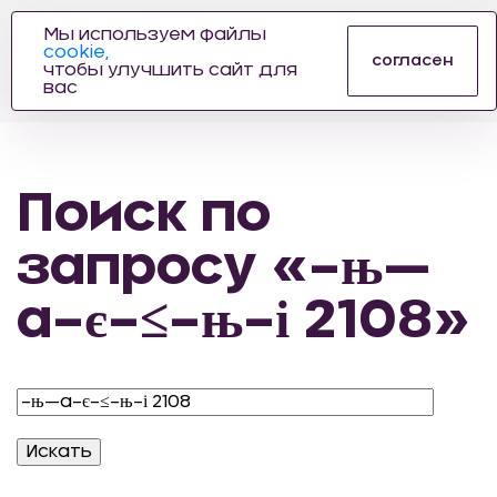
Мы используем файлы
cookie,
ПРОИЗВОДИТЕЛЬ
согласен
чтобы улучшить сайт для
АВТОЗАПЧАСТЕЙ
вас
ДЛЯ АВТОСПОРТА
Поиск по
запросу «–њ—
а–є–≤–њ–і 2108»