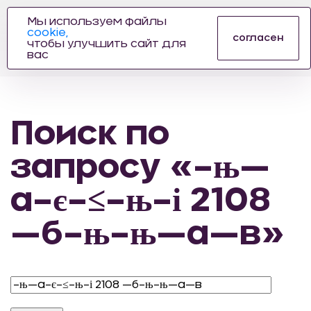
Мы используем файлы
cookie,
ПРОИЗВОДИТЕЛЬ
согласен
чтобы улучшить сайт для
АВТОЗАПЧАСТЕЙ
вас
ДЛЯ АВТОСПОРТА
Поиск по
запросу «–њ—
а–є–≤–њ–і 2108
—б–њ–њ—а—в»