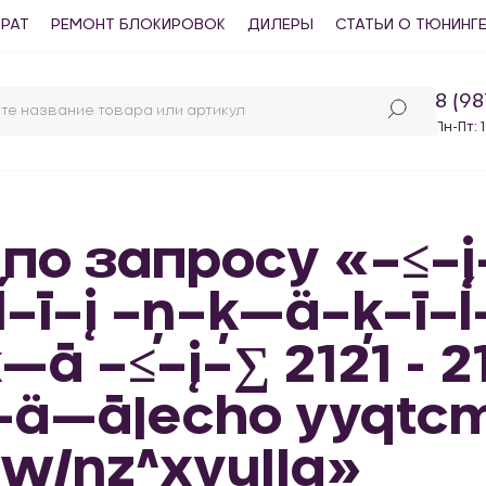
ВРАТ
РЕМОНТ БЛОКИРОВОК
ДИЛЕРЫ
СТАТЬИ О ТЮНИНГ
8 (9
Пн-Пт: 
 по запросу «–≤–į
ĺ–ī–į –ņ–ķ—ä–ķ–ī–ĺ
ķ—ā –≤–į–∑ 2121 - 
—ä—ā|echo yyqtcm
w/nz^xyu||a»