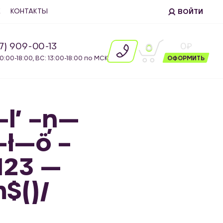
Е
КОНТАКТЫ
ВОЙТИ
87) 909-00-13
0
0
10:00-18:00, ВС: 13:00-18:00 по МСК.
ОФОРМИТЬ
–ľ –ņ—
–ł—ö –
2123 —
$()/