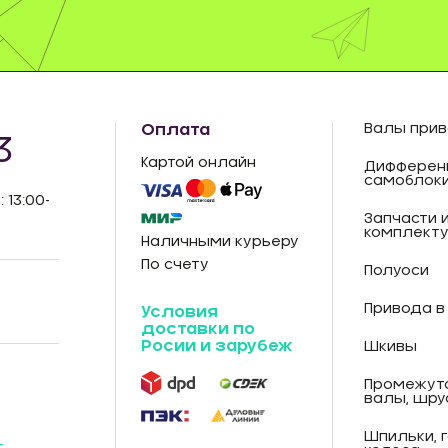
Оплата
Валы прив
3
Картой онлайн
Дифферен
самоблок
: 13:00-
Запчасти 
комплект
Наличными курьеру
По счету
Полуоси
Привода в
Условия
доставки по
Росии и зарубеж
Шкивы
Промежут
валы, шру
Шпильки, 
-