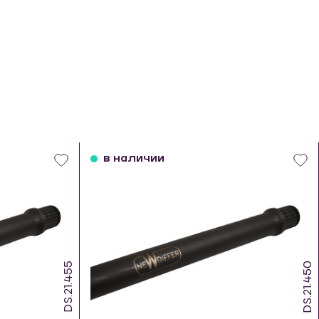
в наличии
DS.21.455
DS.21.450