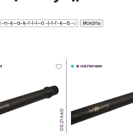
и
в наличии
DS.21.460