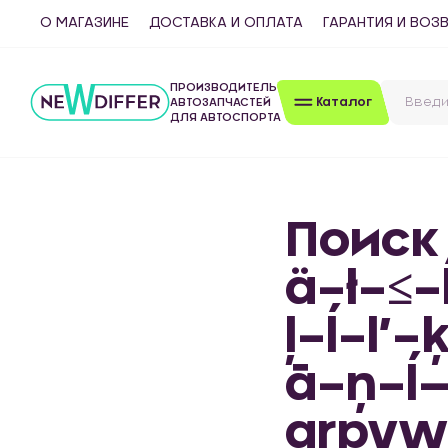
О МАГАЗИНЕ
ДОСТАВКА И ОПЛАТА
ГАРАНТИЯ И ВОЗ
ПРОИЗВОДИТЕЛЬ
Каталог
АВТОЗАПЧАСТЕЙ
ДЛЯ АВТОСПОРТА
Поиск
ä–ł–≤–
ļ–ĺ–ľ–
ā–ņ–ĺ
qrpvw