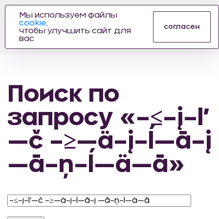
Мы используем файлы
cookie,
ПРОИЗВОДИТЕЛЬ
согласен
чтобы улучшить сайт для
АВТОЗАПЧАСТЕЙ
вас
ДЛЯ АВТОСПОРТА
Поиск по
запросу «–≤–į–ľ
—č –≥—ä–į–ĺ—ā–į
—ā–ņ–ĺ—ä—ā»