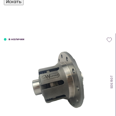
в наличии
SDS.150.T