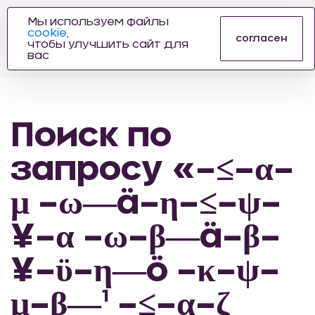
Мы используем файлы
cookie,
ПРОИЗВОДИТЕЛЬ
согласен
чтобы улучшить сайт для
АВТОЗАПЧАСТЕЙ
вас
ДЛЯ АВТОСПОРТА
Поиск по
запросу «–≤–α–
μ –ω―ä–η–≤–ψ–
¥–α –ω–β―ä–β–
¥–ϋ–η―ö –κ–ψ–
μ–β―¹ –≤–α–ζ