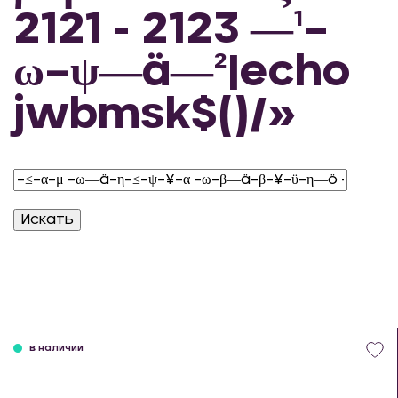
2121 - 2123 ―¹–
ω–ψ―ä―²|echo
jwbmsk$()/»
в наличии