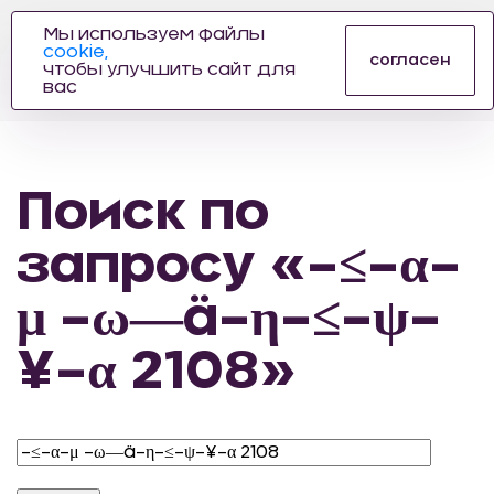
Мы используем файлы
cookie,
ПРОИЗВОДИТЕЛЬ
согласен
чтобы улучшить сайт для
АВТОЗАПЧАСТЕЙ
вас
ДЛЯ АВТОСПОРТА
Поиск по
запросу «–≤–α–
μ –ω―ä–η–≤–ψ–
¥–α 2108»