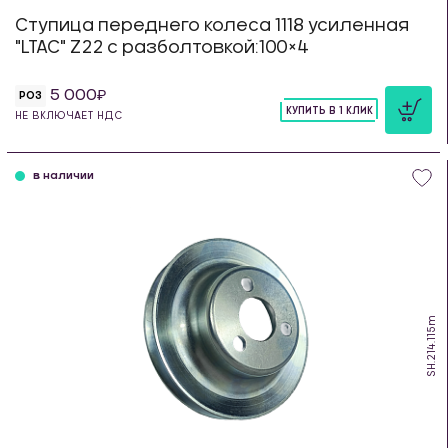
Ступица переднего колеса 1118 усиленная
"LTAC" Z22 с разболтовкой:100×4
5 000
РОЗ
КУПИТЬ В 1 КЛИК
НЕ ВКЛЮЧАЕТ НДС
шт
в наличии
SH.214.115m