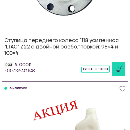
Ступица переднего колеса 1118 усиленная
"LTAC" Z22 с двойной разболтовкой: 98×4 и
100×4
4 000
РОЗ
КУПИТЬ В 1 КЛИК
НЕ ВКЛЮЧАЕТ НДС
шт
в наличии