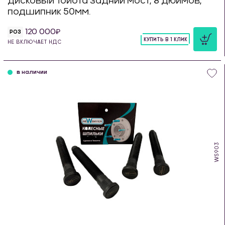
дисковый Тойота задний мост, 8 дюймов,
подшипник 50мм.
120 000
РОЗ
КУПИТЬ В 1 КЛИК
НЕ ВКЛЮЧАЕТ НДС
шт
в наличии
WS903