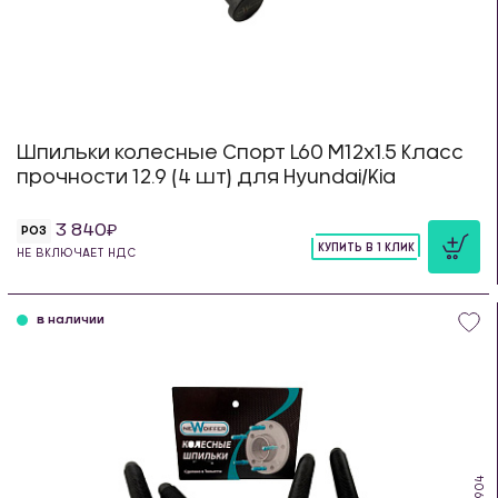
Шпильки колесные Спорт L60 М12х1.5 Класс
прочности 12.9 (4 шт) для Hyundai/Kia
3 840
РОЗ
КУПИТЬ В 1 КЛИК
НЕ ВКЛЮЧАЕТ НДС
шт
в наличии
WS904