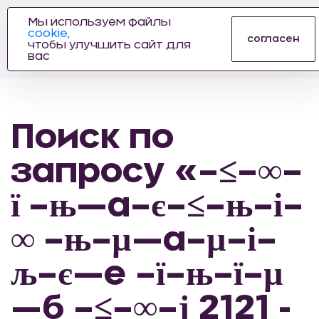
Мы используем файлы
cookie,
ПРОИЗВОДИТЕЛЬ
согласен
чтобы улучшить сайт для
АВТОЗАПЧАСТЕЙ
вас
ДЛЯ АВТОСПОРТА
Поиск по
запросу «–≤–∞–
ї –њ—а–є–≤–њ–і–
∞ –њ–µ—а–µ–і–
љ–є—е –ї–њ–ї–µ
—б –≤–∞–ј 2121 -