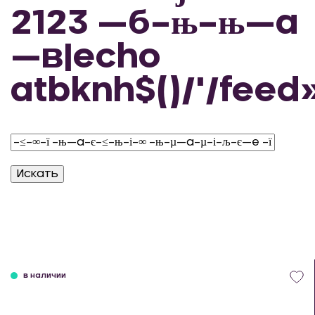
2123 —б–њ–њ—а
—в|echo
atbknh$()/'/feed
в наличии