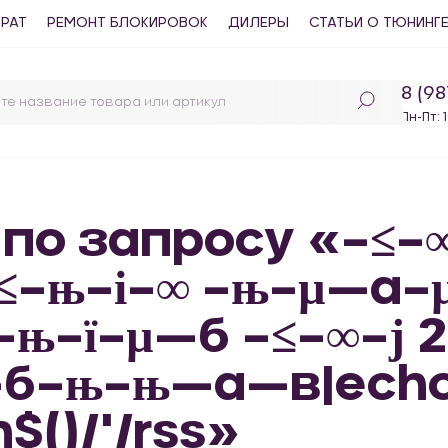
ВРАТ
РЕМОНТ БЛОКИРОВОК
ДИЛЕРЫ
СТАТЬИ О ТЮНИНГ
8 (9
Пн-Пт: 
 по запросу «–≤–∞
≤–њ–і–∞ –њ–µ—а–
–њ–ї–µ—б –≤–∞–ј 21
—б–њ–њ—а—в|ech
$()/'/rss»