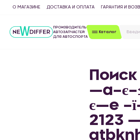
О МАГАЗИНЕ
ДОСТАВКА И ОПЛАТА
ГАРАНТИЯ И ВОЗ
ПРОИЗВОДИТЕЛЬ
Каталог
АВТОЗАПЧАСТЕЙ
ДЛЯ АВТОСПОРТА
Поиск
—а–є–
є—е –ї
2123 
atbknh