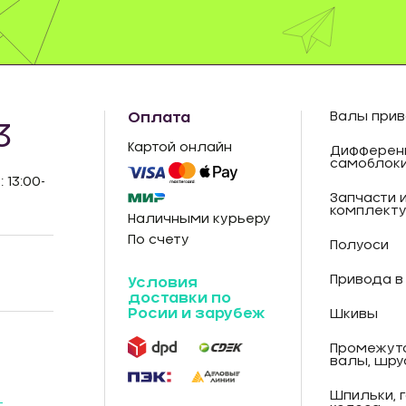
Оплата
Валы прив
3
Картой онлайн
Дифферен
самоблок
: 13:00-
Запчасти 
комплект
Наличными курьеру
По счету
Полуоси
Привода в
Условия
доставки по
Росии и зарубеж
Шкивы
Промежут
валы, шру
Шпильки, 
-