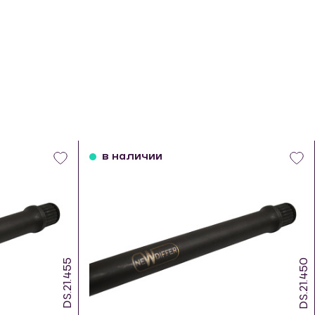
в наличии
DS.21.455
DS.21.450