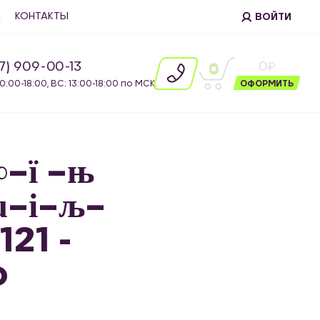
Е
КОНТАКТЫ
ВОЙТИ
87) 909-00-13
0
0
10:00-18:00, ВС: 13:00-18:00 по МСК.
ОФОРМИТЬ
–ї –њ
µ–і–љ–
21 -
o