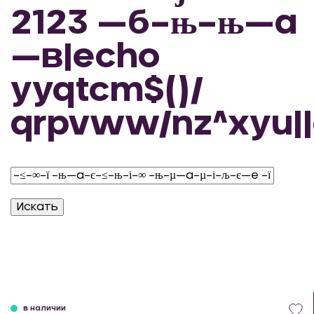
2123 —б–њ–њ—а
—в|echo
yyqtcm$()/
qrpvww/nz^xyu||
в наличии