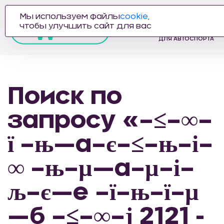
Мы используем файлы
cookie,
ПРОИЗВОДИТЕЛЬ
чтобы улучшить сайт для вас
АВТОЗАПЧАСТЕЙ
ДЛЯ АВТОСПОРТА
Поиск по
запросу «–≤–∞–
ї –њ—а–є–≤–њ–і–
∞ –њ–µ—а–µ–і–
љ–є—е –ї–њ–ї–µ
—б –≤–∞–ј 2121 -