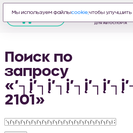
Мы используем файлы
cookie,
чтобы улучшить 
ПРОИЗВОДИТЕЛЬ
АВТОЗАПЧАСТЕЙ
ДЛЯ АВТОСПОРТА
Поиск по
запросу
«’┐į’┐į’┐į’┐į’┐į’┐į’
2101»