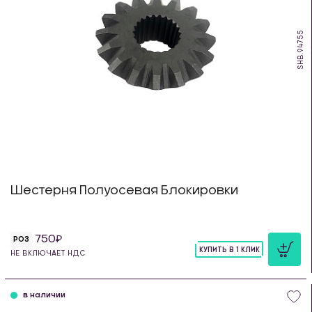
SHB.94755
Шестерня Полуосевая Блокировки
750
РОЗ
КУПИТЬ В 1 КЛИК
НЕ ВКЛЮЧАЕТ НДС
шт
в наличии