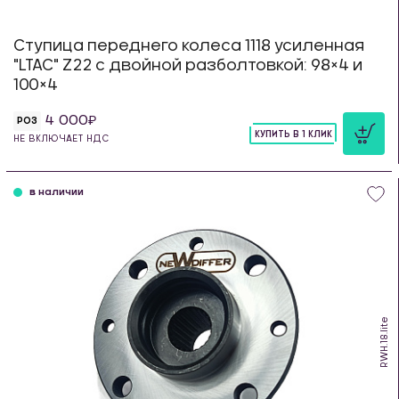
Ступица переднего колеса 1118 усиленная
"LTAC" Z22 с двойной разболтовкой: 98×4 и
100×4
4 000
РОЗ
КУПИТЬ В 1 КЛИК
НЕ ВКЛЮЧАЕТ НДС
шт
в наличии
RWH.18.lite