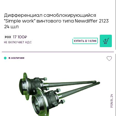
Дифференциал самоблокирующийся
"Simple work" винтового типа Newdiffer 2123
24 шл
17 100
РОЗ
КУПИТЬ В 1 КЛИК
НЕ ВКЛЮЧАЕТ НДС
шт
в наличии
PSN.RL.24