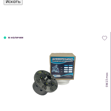
в наличии
SW.23.max.