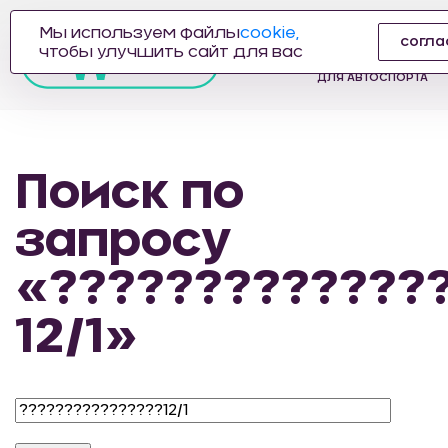
Мы используем файлы
cookie,
согла
ПРОИЗВОДИТЕЛЬ
чтобы улучшить сайт для вас
АВТОЗАПЧАСТЕЙ
ДЛЯ АВТОСПОРТА
Поиск по
запросу
«?????????????
12/1»