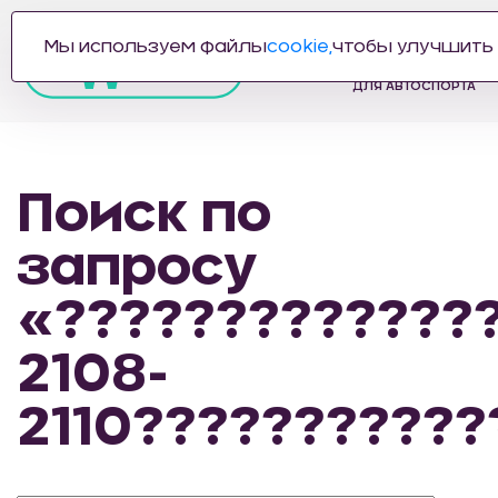
Мы используем файлы
cookie,
чтобы улучшить 
ПРОИЗВОДИТЕЛЬ
АВТОЗАПЧАСТЕЙ
ДЛЯ АВТОСПОРТА
Поиск по
запросу
«?????????????
2108-
2110???????????