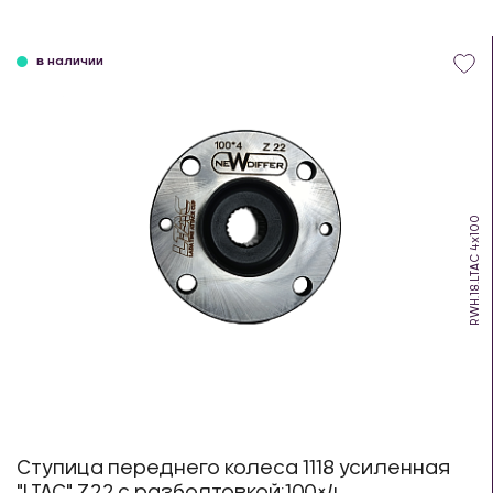
в наличии
RWH.18.LTAC 4х100
Ступица переднего колеса 1118 усиленная
"LTAC" Z22 с разболтовкой:100×4