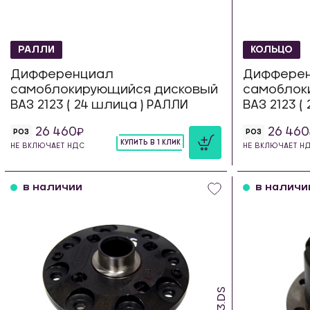
РАЛЛИ
КОЛЬЦО
Дифференциал
Диффере
самоблокирующийся дисковый
самоблок
ВАЗ 2123 ( 24 шлица ) РАЛЛИ
ВАЗ 2123 (
26 460
26 460
РОЗ
РОЗ
КУПИТЬ В 1 КЛИК
НЕ ВКЛЮЧАЕТ НДС
НЕ ВКЛЮЧАЕТ Н
шт
в наличии
в наличи