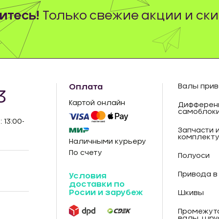
тесь!
Только свежие акции и ски
Оплата
Валы прив
3
Картой онлайн
Дифферен
самоблок
: 13:00-
Запчасти 
комплект
Наличными курьеру
По счету
Полуоси
Привода в
Условия
доставки по
Росии и зарубеж
Шкивы
Промежут
валы, шру