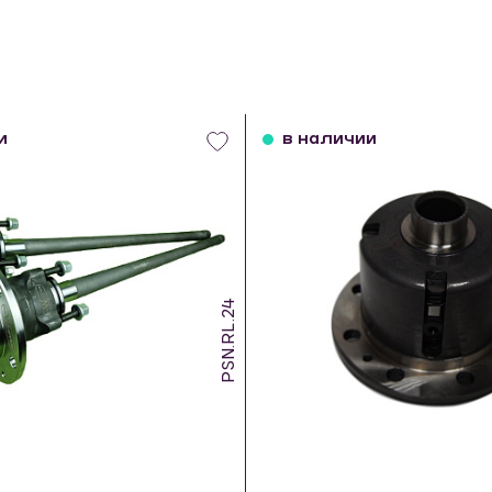
и
в наличии
PSN.RL.24