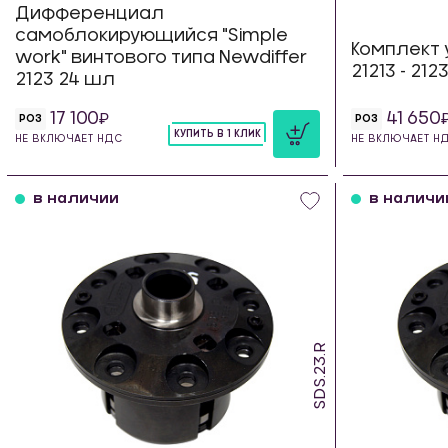
Дифференциал
самоблокирующийся "Simple
Комплект 
work" винтового типа Newdiffer
21213 - 21
2123 24 шл
17 100
41 650
РОЗ
РОЗ
КУПИТЬ В 1 КЛИК
НЕ ВКЛЮЧАЕТ НДС
НЕ ВКЛЮЧАЕТ Н
шт
в наличии
в наличи
SDS.23.R