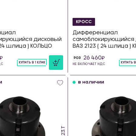
КРОСС
нциал
Дифференциал
ирующийся дисковый
самоблокирующийся 
 24 шлица ) КОЛЬЦО
ВАЗ 2123 ( 24 шлица )
26 460
РОЗ
КУПИТЬ В 1 КЛИК
КУПИТЬ В
ДС
НЕ ВКЛЮЧАЕТ НДС
шт
шт
и
в наличии
SDS.23.T