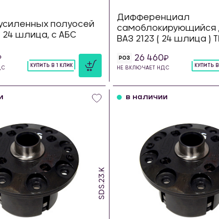
Дифференциал
усиленных полуосей
самоблокирующийся 
23 24 шлица, с АБС
ВАЗ 2123 ( 24 шлица )
26 460
РОЗ
КУПИТЬ В 1 КЛИК
КУПИТЬ В
ДС
НЕ ВКЛЮЧАЕТ НДС
шт
шт
и
в наличии
SDS.23.K