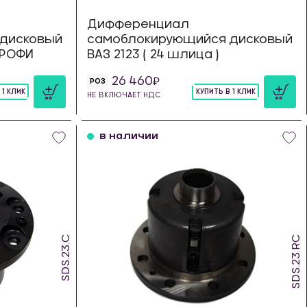
Дифференциал
дисковый
самоблокирующийся дисковый
 ТРОФИ
ВАЗ 2123 ( 24 шлица )
26 460
РОЗ
 1 КЛИК
КУПИТЬ В 1 КЛИК
НЕ ВКЛЮЧАЕТ НДС
шт
в наличии
SDS.23.C
SDS.23.RC