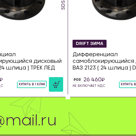
DRIFT ЗИМА
нциал
Дифференциал
ирующийся дисковый
самоблокирующийся 
 24 шлица ) ТРЕК ЛЕД
ВАЗ 2123 ( 24 шлица ) 
26 460
РОЗ
КУПИТЬ В 1 КЛИК
КУПИТЬ В
ДС
НЕ ВКЛЮЧАЕТ НДС
шт
шт