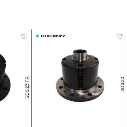
в наличии
SDS.23.TR
SDS.23