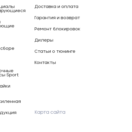
циалы
Доставка и оплата
ирующиеся
Гарантия и возврат
и
ующие
Ремонт блокировок
Дилеры
 сборе
Статьи о тюнинге
Контакты
очные
сы Sport
гайки
силенная
Карта сайта
дукция