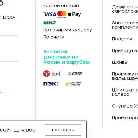
3
Картой онлайн
Дифферен
самоблок
: 13:00-
Запчасти 
комплект
Наличными курьеру
По счету
Полуоси
Привода в
Условия
доставки по
Росии и зарубеж
Шкивы
Промежут
валы, шру
Шпильки, 
-
колеса
Ступица У
Промо про
сайт для вас
согласен