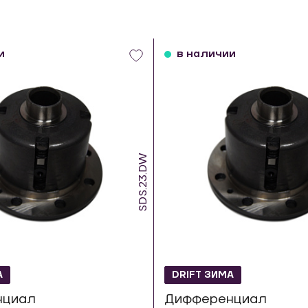
и
в наличии
SDS.23.DW
А
DRIFT ЗИМА
нциал
Дифференциал