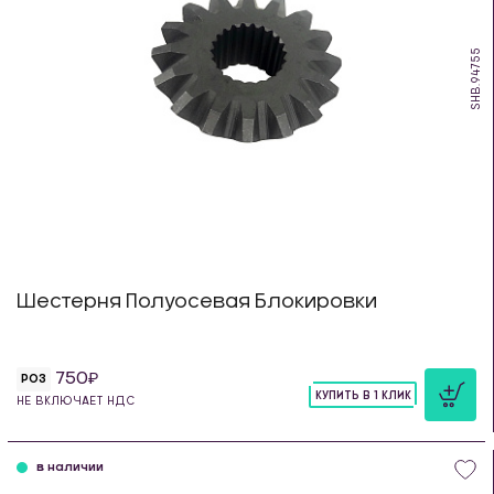
SHB.94755
Шестерня Полуосевая Блокировки
750
РОЗ
КУПИТЬ В 1 КЛИК
НЕ ВКЛЮЧАЕТ НДС
шт
в наличии