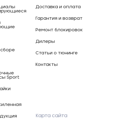
циалы
Доставка и оплата
ирующиеся
Гарантия и возврат
и
ующие
Ремонт блокировок
Дилеры
 сборе
Статьи о тюнинге
Контакты
очные
сы Sport
гайки
силенная
Карта сайта
дукция