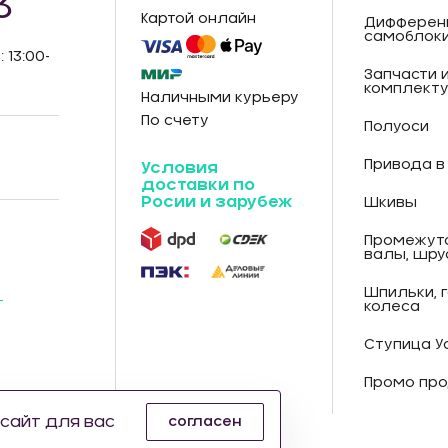
3
Картой онлайн
Дифферен
самоблок
: 13:00-
Запчасти 
комплект
Наличными курьеру
По счету
Полуоси
Привода в
Условия
доставки по
Росии и зарубеж
Шкивы
Промежут
валы, шру
Шпильки, 
-
колеса
Ступица У
Промо про
сайт для вас
согласен