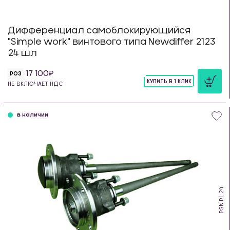
Дифференциал самоблокирующийся
"Simple work" винтового типа Newdiffer 2123
24 шл
17 100
РОЗ
КУПИТЬ В 1 КЛИК
НЕ ВКЛЮЧАЕТ НДС
шт
в наличии
PSN.RL.24