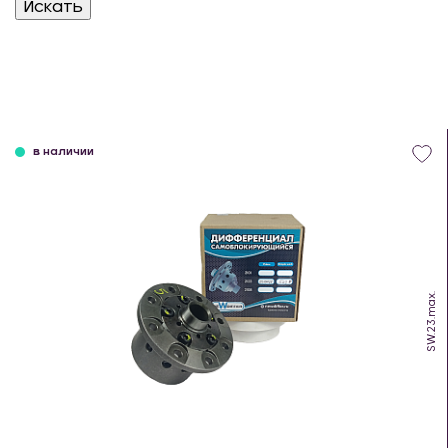
в наличии
SW.23.max.