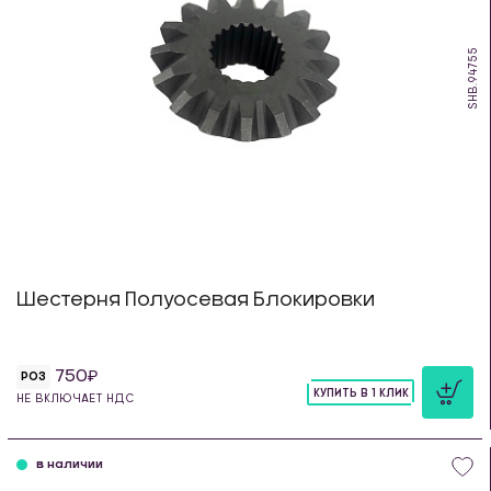
SHB.94755
Шестерня Полуосевая Блокировки
750
РОЗ
КУПИТЬ В 1 КЛИК
НЕ ВКЛЮЧАЕТ НДС
шт
в наличии