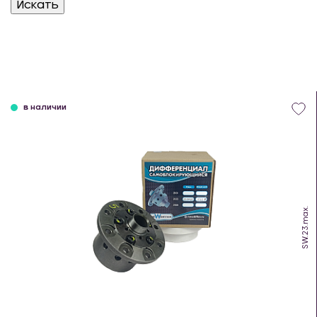
в наличии
SW.23.max.