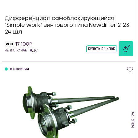
Дифференциал самоблокирующийся
"Simple work" винтового типа Newdiffer 2123
24 шл
17 100
РОЗ
КУПИТЬ В 1 КЛИК
НЕ ВКЛЮЧАЕТ НДС
шт
в наличии
PSN.RL.24