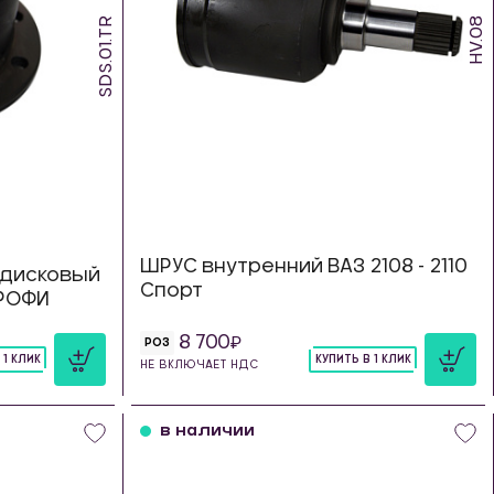
SDS.01.TR
HV.08
ШРУС внутренний ВАЗ 2108 - 2110
дисковый
Спорт
ТРОФИ
8 700
РОЗ
 1 КЛИК
КУПИТЬ В 1 КЛИК
НЕ ВКЛЮЧАЕТ НДС
шт
в наличии