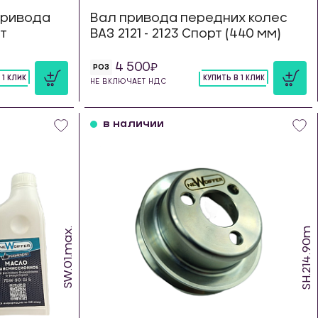
привода
Вал привода передних колес
рт
ВАЗ 2121 - 2123 Спорт (440 мм)
4 500
РОЗ
 1 КЛИК
КУПИТЬ В 1 КЛИК
НЕ ВКЛЮЧАЕТ НДС
шт
в наличии
SW.01.max.
SH.214.90m