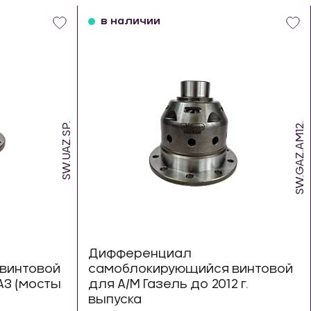
в наличии
SW.UAZ.SP.
SW.GAZ.AM12.
Дифференциал
винтовой
самоблокирующийся винтовой
З (мосты
для А/М Газель до 2012 г.
выпуска