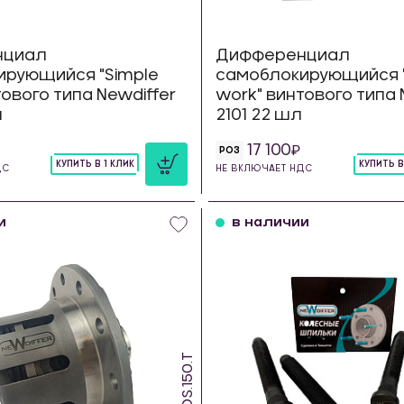
нциал
Дифференциал
ирующийся "Simple
самоблокирующийся "
тового типа Newdiffer
work" винтового типа 
л
2101 22 шл
17 100
РОЗ
КУПИТЬ В 1 КЛИК
КУПИТЬ В
ДС
НЕ ВКЛЮЧАЕТ НДС
шт
шт
и
в наличии
SDS.150.T