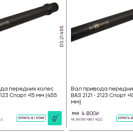
DS.21.455
да передних колес
Вал привода передни
2123 Спорт +15 мм (455
ВАЗ 2121 - 2123 Спорт +
мм)
4 800
РОЗ
КУПИТЬ В 1 КЛИК
КУПИТЬ В
ДС
НЕ ВКЛЮЧАЕТ НДС
шт
шт