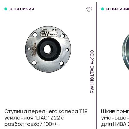
в наличии
в наличи
RWH.18.LTAC 4х100
Ступица переднего колеса 1118
Шкив помп
усиленная "LTAC" Z22 с
уменьшенн
разболтовкой:100×4
для НИВА 