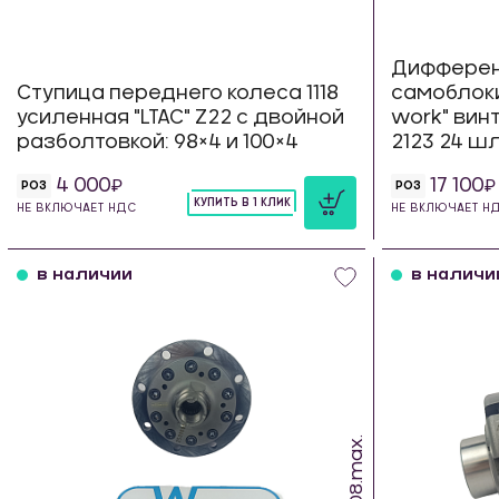
Диффере
Ступица переднего колеса 1118
самоблок
усиленная "LTAC" Z22 с двойной
work" вин
разболтовкой: 98×4 и 100×4
2123 24 ш
4 000
17 100
РОЗ
РОЗ
КУПИТЬ В 1 КЛИК
НЕ ВКЛЮЧАЕТ НДС
НЕ ВКЛЮЧАЕТ Н
шт
в наличии
в наличи
SW.08.max.