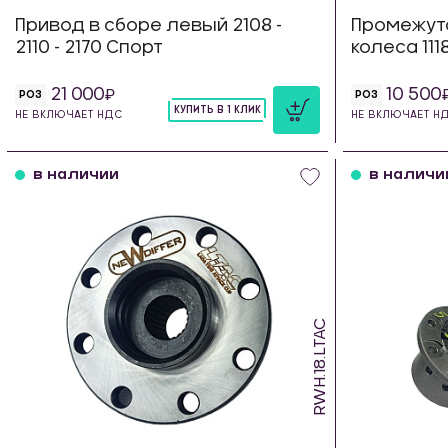
Привод в сборе левый 2108 -
Промежут
2110 - 2170 Спорт
колеса 111
21 000
10 500
РОЗ
РОЗ
КУПИТЬ В 1 КЛИК
НЕ ВКЛЮЧАЕТ НДС
НЕ ВКЛЮЧАЕТ Н
шт
в наличии
в наличи
RWH.18.LTAC