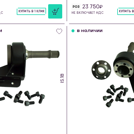
23 750
РОЗ
КУПИТЬ В 1 КЛИК
КУПИТЬ В
ДС
НЕ ВКЛЮЧАЕТ НДС
шт
шт
и
в наличии
IS.18