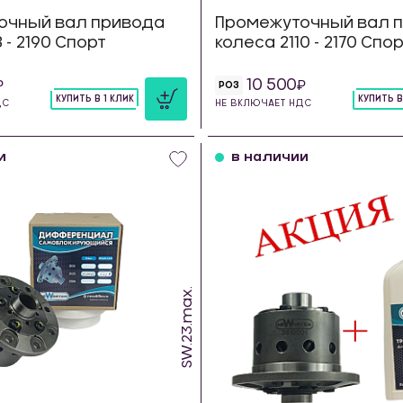
очный вал привода
Промежуточный вал 
8 - 2190 Спорт
колеса 2110 - 2170 Спо
10 500
РОЗ
КУПИТЬ В 1 КЛИК
КУПИТЬ В
ДС
НЕ ВКЛЮЧАЕТ НДС
шт
шт
и
в наличии
SW.23.max.