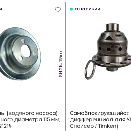
и
в наличии
SH.214.115m
ы (водяного насоса)
Самоблокирующийся 
ого диаметра 115 мм,
дифференциал для УА
21214
Спайсер / Timken)