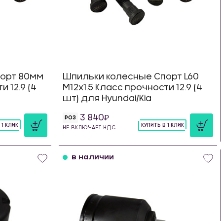
орт 80мм
Шпильки колесные Спорт L60
и 12.9 (4
М12х1.5 Класс прочности 12.9 (4
шт) для Hyundai/Kia
3 840
РОЗ
 1 КЛИК
КУПИТЬ В 1 КЛИК
НЕ ВКЛЮЧАЕТ НДС
шт
в наличии