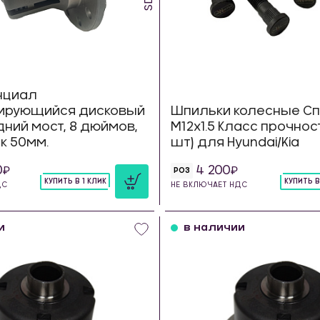
нциал
ирующийся дисковый
Шпильки колесные Сп
дний мост, 8 дюймов,
М12х1.5 Класс прочност
к 50мм.
шт) для Hyundai/Kia
0
4 200
РОЗ
КУПИТЬ В 1 КЛИК
КУПИТЬ В
ДС
НЕ ВКЛЮЧАЕТ НДС
шт
шт
и
в наличии