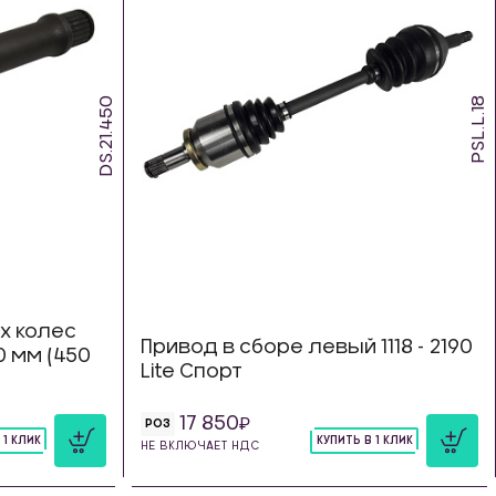
DS.21.450
PSL.L.18
х колес
Привод в сборе левый 1118 - 2190
10 мм (450
Lite Спорт
17 850
РОЗ
 1 КЛИК
КУПИТЬ В 1 КЛИК
НЕ ВКЛЮЧАЕТ НДС
шт