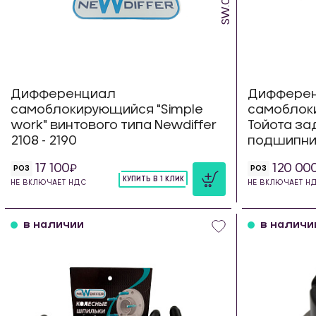
Дифференциал
Диффере
самоблокирующийся "Simple
самоблок
work" винтового типа Newdiffer
Тойота за
2108 - 2190
подшипни
17 100
120 00
РОЗ
РОЗ
КУПИТЬ В 1 КЛИК
НЕ ВКЛЮЧАЕТ НДС
НЕ ВКЛЮЧАЕТ Н
шт
в наличии
в наличи