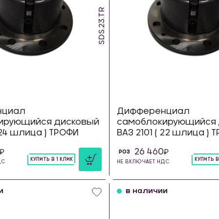
SDS.23.TR
нциал
Дифференциал
ирующийся дисковый
самоблокирующийся 
 24 шлица ) ТРОФИ
ВАЗ 2101 ( 22 шлица ) 
26 460
РОЗ
КУПИТЬ В 1 КЛИК
КУПИТЬ В
ДС
НЕ ВКЛЮЧАЕТ НДС
шт
шт
и
в наличии