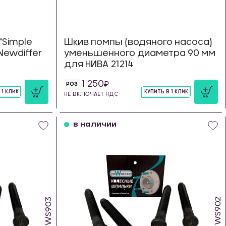
Simple
Шкив помпы (водяного насоса)
Newdiffer
уменьшенного диаметра 90 мм
для НИВА 21214
1 250
РОЗ
 1 КЛИК
КУПИТЬ В 1 КЛИК
НЕ ВКЛЮЧАЕТ НДС
шт
в наличии
WS903
WS902