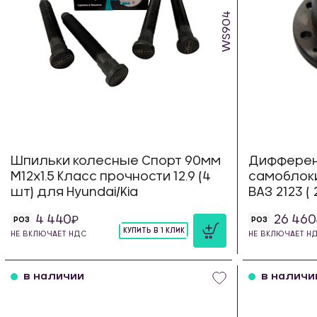
WS904
Шпильки колесные Спорт 90мм
Диффере
М12х1.5 Класс прочности 12.9 (4
самоблок
шт) для Hyundai/Kia
ВАЗ 2123 (
4 440
26 460
РОЗ
РОЗ
КУПИТЬ В 1 КЛИК
НЕ ВКЛЮЧАЕТ НДС
НЕ ВКЛЮЧАЕТ Н
шт
в наличии
в наличи