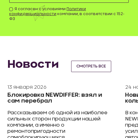
Я согласен с условиями
Политики
конфиденциальности
компании, в соответствии с 152-
ФЗ
Новости
СМОТРЕТЬ ВСЕ
13 января 2026
24 н
Блокировка NEWDIFFER: взял и
Нов
сам перебрал
кол
Рассказываем об одной из наиболее
В ко
сильных сторон продукции нашей
NEWD
компании, а именно о
пред
ремонтопригодности
усил
самоблокирующихся
авто