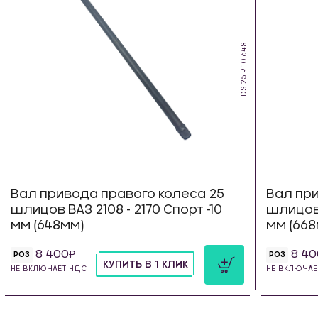
DS.25.R.10.648
Вал привода правого колеса 25
Вал при
шлицов ВАЗ 2108 - 2170 Спорт -10
шлицов 
мм (648мм)
мм (668
8 400
8 40
РОЗ
РОЗ
КУПИТЬ В 1 КЛИК
НЕ ВКЛЮЧАЕТ НДС
НЕ ВКЛЮЧАЕ
шт