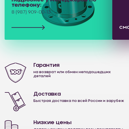
Для моделей
ВАЗ 2108 | 1118-2190 | 2110-2170
см
Гарантия
на возврат или обмен неподошедших
деталей
Доставка
Быстрая доставка по всей России и зарубеж
Низкие цены