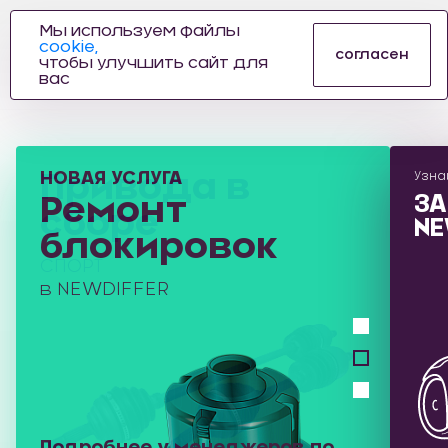
Мы используем файлы
cookie,
ПРОИЗВОДИТЕЛЬ
согласен
чтобы улучшить сайт для
АВТОЗАПЧАСТЕЙ
вас
ДЛЯ АВТОСПОРТА
Привода в
Узна
ЗА
сборе
NE
СПОРТ