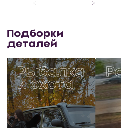
Подборки
деталей
Рыбалка
Ра
и охота