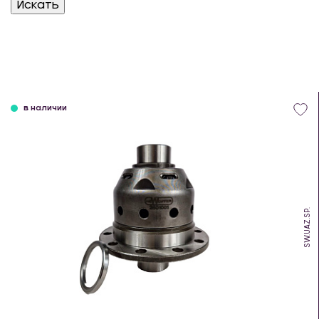
в наличии
SW.UAZ.SP.