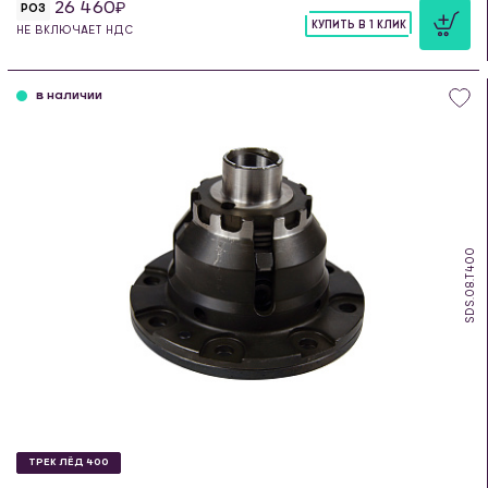
26 460
РОЗ
КУПИТЬ В 1 КЛИК
НЕ ВКЛЮЧАЕТ НДС
шт
в наличии
SDS.08.T400
ТРЕК ЛЁД 400