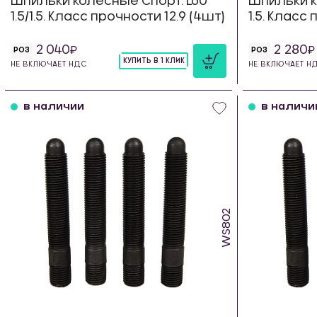
Шпильки колесные Спорт. L60
Шпильки к
1.5/1.5. Класс прочности 12.9 (4шт)
1.5. Класс
2 040
2 280
РОЗ
РОЗ
КУПИТЬ В 1 КЛИК
НЕ ВКЛЮЧАЕТ НДС
НЕ ВКЛЮЧАЕТ Н
шт
в наличии
в наличи
WS802