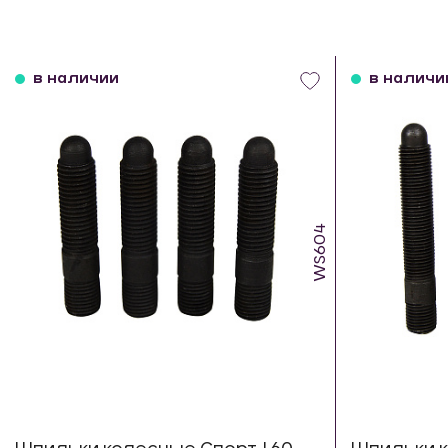
в наличии
в наличи
WS604