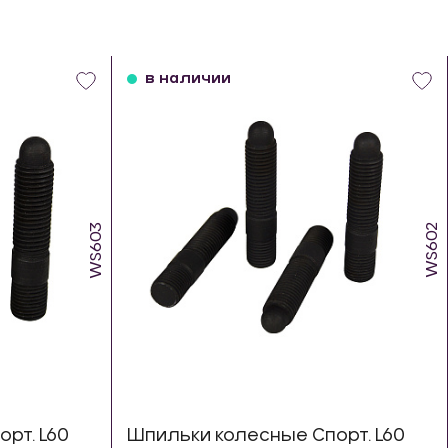
в наличии
WS603
WS602
рт. L60
Шпильки колесные Спорт. L60