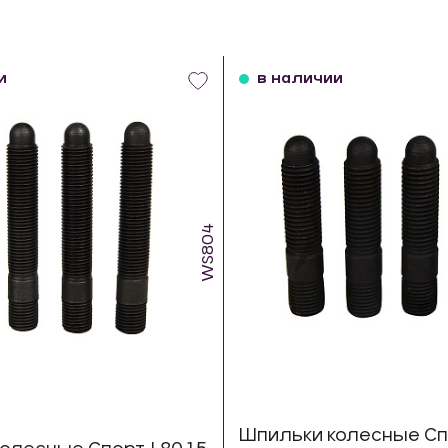
и
в наличии
WS804
Шпильки колесные Спо