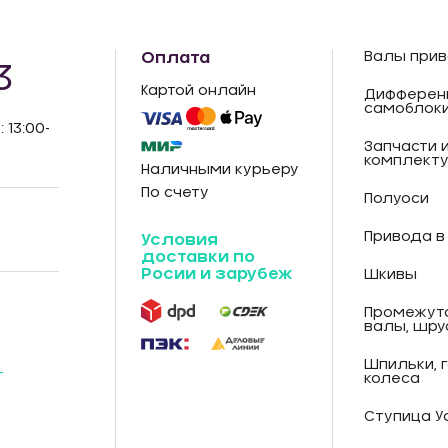
Оплата
Валы прив
3
Картой онлайн
Дифферен
самоблок
: 13:00-
Запчасти 
комплект
Наличными курьеру
По счету
Полуоси
Привода в
Условия
доставки по
Росии и зарубеж
Шкивы
Промежут
валы, шру
Шпильки, 
-
колеса
Ступица У