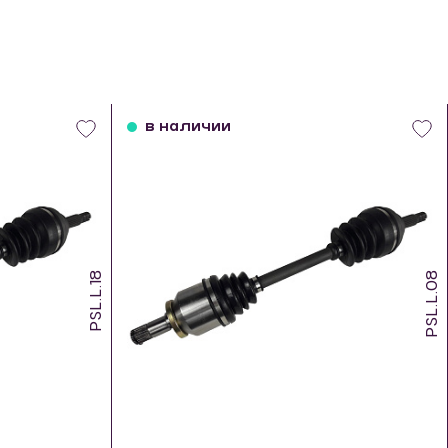
в наличии
PSL.L.18
PSL.L.08