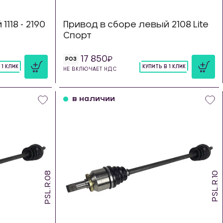
118 - 2190
Привод в сборе левый 2108 Lite
Спорт
17 850
РОЗ
 1 КЛИК
КУПИТЬ В 1 КЛИК
НЕ ВКЛЮЧАЕТ НДС
шт
в наличии
PSL.R.08
PSL.R.10