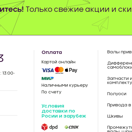
тесь!
Только свежие акции и ски
Оплата
Валы прив
3
Картой онлайн
Дифферен
самоблок
: 13:00-
Запчасти 
комплект
Наличными курьеру
По счету
Полуоси
Привода в
Условия
доставки по
Росии и зарубеж
Шкивы
Промежут
валы, шру