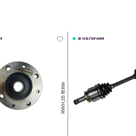
и
в наличии
RWH.25.18.lite