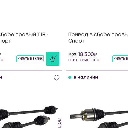
боре правый 1118 -
Привод в сборе правый
Спорт
Спорт
18 300
РОЗ
КУПИТЬ В 1 КЛИК
КУПИТЬ В
ДС
НЕ ВКЛЮЧАЕТ НДС
шт
шт
и
в наличии