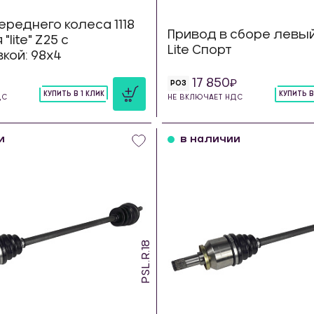
ереднего колеса 1118
Привод в сборе левый 1
"lite" Z25 с
Lite Спорт
кой: 98х4
17 850
РОЗ
КУПИТЬ В 1 КЛИК
КУПИТЬ В
ДС
НЕ ВКЛЮЧАЕТ НДС
шт
шт
и
в наличии
PSL.R.18