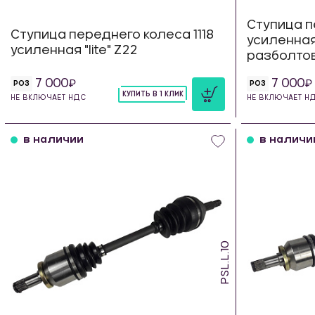
Ступица п
Ступица переднего колеса 1118
усиленная 
усиленная "lite" Z22
разболтов
7 000
7 000
РОЗ
РОЗ
КУПИТЬ В 1 КЛИК
НЕ ВКЛЮЧАЕТ НДС
НЕ ВКЛЮЧАЕТ Н
шт
в наличии
в наличи
PSL.L.10