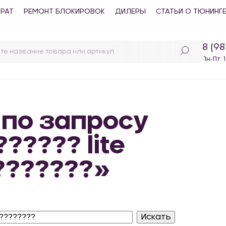
ВРАТ
РЕМОНТ БЛОКИРОВОК
ДИЛЕРЫ
СТАТЬИ О ТЮНИНГ
8 (9
Пн-Пт: 
 по запросу
????? lite
???????»