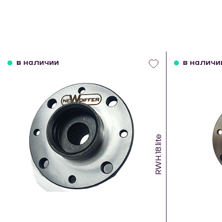
в наличии
в наличи
RWH.18.lite